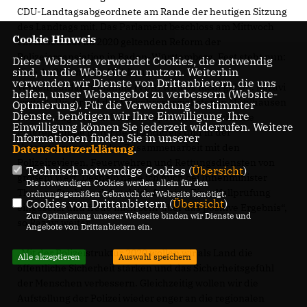
CDU-Landtagsabgeordnete am Rande der heutigen Sitzung
des Landtags mit. Das Parlament beschloss am Mittwoch
Cookie Hinweis
ein Gesetz zur ab 2020 geltenden Reform der
Polizeiorgansiation in Baden-Württemberg. Fest steht nun:
Diese Webseite verwendet Cookies, die notwendig
sind, um die Webseite zu nutzen. Weiterhin
Eine Auflösung der Mühlhausener
verwenden wir Dienste von Drittanbietern, die uns
Verkehrsunfallaufnahme (VUA) wird es nicht geben. Razavi
helfen, unser Webangebot zu verbessern (Website-
weiter: „Die Arbeit der Verkehrsspezialisten in Mühlhausen
Optmierung). Für die Verwendung bestimmter
Dienste, benötigen wir Ihre Einwilligung. Ihre
ist hoch angesehen. Diese kompetente und schnelle
Einwilligung können Sie jederzeit widerrufen. Weitere
Eingreiftruppe ist für den Landkreis und in der
Informationen finden Sie in unserer
Unterstützung und der Zusammenarbeit mit den
Datenschutzerklärung
.
Polizeirevieren, Feuerwehren und Rettungsdiensten von
Technisch notwendige Cookies (
Übersicht
)
großem Wert. Deshalb habe ich mich bei Innenminister
Die notwendigen Cookies werden allein für den
Thomas Strobl nachdrücklich für eine Einzelfallprüfung
ordnungsgemäßen Gebrauch der Webseite benötigt.
Cookies von Drittanbietern (
Übersicht
)
eingesetzt und freue mich sehr über das positive Ergebnis“,
Zur Optimierung unserer Webseite binden wir Dienste und
so Razavi weiter.
Angebote von Drittanbietern ein.
Mit der Polizeistruktur 2020 wollen wir als Land die
Alle akzeptieren
Auswahl speichern
öffentliche Sicherheit stärken und das Sicherheitsgefühl
der Menschen verbessern. Gleichzeitig wollen wir die
Aufstellung der Polizei wieder enger an die regionalen