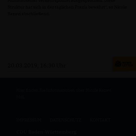
Mühlhausener Verkehrspolizei ausgesprochen. Diese
Struktur hat sich in der täglichen Praxis bewährt“, so Nicole
Razavi abschließend.
20.03.2019, 16:30 Uhr
Hier finden Sie Informationen über Nicole Razavi
MdL
IMPRESSUM
DATENSCHUTZ
KONTAKT
CDU Baden-Württemberg