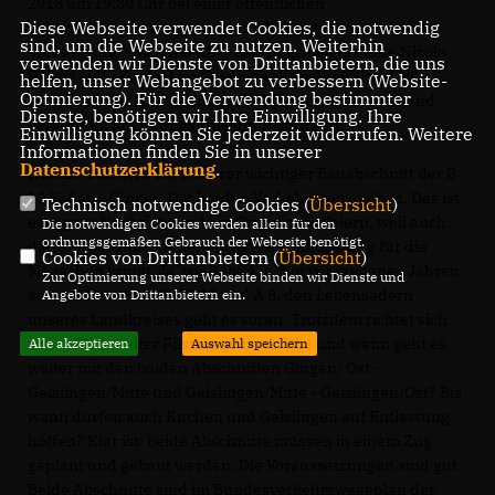
2018 um 19:30 Uhr bei einer öffentlichen
Diese Webseite verwendet Cookies, die notwendig
Informationsveranstaltung zum Weiterbau der B 10 im
sind, um die Webseite zu nutzen. Weiterhin
Vordergrund“, sagt die CDU-Landtagsabgeordnete Nicole
verwenden wir Dienste von Drittanbietern, die uns
Razavi MdL. Zu Gast im Geislinger Kapellmühlsaal ist
helfen, unser Webangebot zu verbessern (Website-
Optmierung). Für die Verwendung bestimmter
Andreas Hollatz, Abteilungsdirektor Straßenwesen und
Dienste, benötigen wir Ihre Einwilligung. Ihre
Verkehr im Regierungspräsidium Stuttgart.
Einwilligung können Sie jederzeit widerrufen. Weitere
Informationen finden Sie in unserer
Datenschutzerklärung
.
Am 10. Juli wird ein weiterer wichtiger Bauabschnitt der B
10 Süßen - Gingen/Ost für den Verkehr freigegeben. Das ist
Technisch notwendige Cookies (
Übersicht
)
eine gute Nachricht und ein Grund zum Feiern, weil auch
Die notwendigen Cookies werden allein für den
ordnungsgemäßen Gebrauch der Webseite benötigt.
dieser Abschnitt wieder etwas mehr Entlastung für die
Cookies von Drittanbietern (
Übersicht
)
Menschen bringt. Ja, wir haben in den vergangenen Jahren
Zur Optimierung unserer Webseite binden wir Dienste und
sehr viel erreicht. Bei B 10 und A 8, den Lebensadern
Angebote von Drittanbietern ein.
unseres Landkreises geht es voran. Trotzdem richtet sich
unser Blick weiter Filstal aufwärts. Wie und wann geht es
Alle akzeptieren
Auswahl speichern
weiter mit den beiden Abschnitten Gingen/ Ost -
Geislingen/Mitte und Geislingen/Mitte - Geislingen/Ost? Bis
wann dürfen auch Kuchen und Geislingen auf Entlastung
hoffen? Klar ist: beide Abschnitte müssen in einem Zug
geplant und gebaut werden. Die Voraussetzungen sind gut.
Beide Abschnitte sind im Bundesverkehrswegeplan der