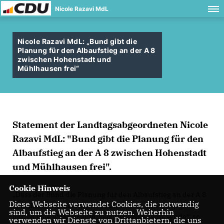
Nicole Razavi MdL
Nicole Razavi MdL: „Bund gibt die
Planung für den Albaufstieg an der A 8
zwischen Hohenstadt und
Mühlhausen frei“
Statement der Landtagsabgeordneten Nicole
Razavi MdL: "Bund gibt die Planung für den
Albaufstieg an der A 8 zwischen Hohenstadt
und Mühlhausen frei".
Cookie Hinweis
Dass der Bund die Planung für den Albaufstieg an der A 8
Diese Webseite verwendet Cookies, die notwendig
zwischen Hohenstadt und Mühlhausen nun freigegeben
sind, um die Webseite zu nutzen. Weiterhin
hat, ist eine wirklich gute Nachricht zum Jahresende“, so
verwenden wir Dienste von Drittanbietern, die uns