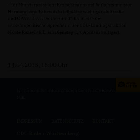
– für Ministerpräsident Kretschmann und Verkehrsminister
Hermann sind Fahrradabstellplätze wichtiger als Straße
und ÖPNV. Das ist verheerend“, kritisierte die
verkehrspolitische Sprecherin der CDU-Landtagsfraktion,
Nicole Razavi MdL, am Dienstag (14. April) in Stuttgart.
14.04.2015, 15:00 Uhr
Hier finden Sie Informationen über Nicole Razavi
MdL
IMPRESSUM
DATENSCHUTZ
KONTAKT
CDU Baden-Württemberg