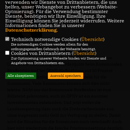
verwenden wir Dienste von Drittanbietern, die uns
helfen, unser Webangebot zu verbessern (Website-
Optmierung). Für die Verwendung bestimmter
Dienste, benötigen wir Ihre Einwilligung. Ihre
Einwilligung können Sie jederzeit widerrufen. Weitere
Informationen finden Sie in unserer
Datenschutzerklärung
.
Technisch notwendige Cookies (
Übersicht
)
Die notwendigen Cookies werden allein für den
ordnungsgemäßen Gebrauch der Webseite benötigt.
Cookies von Drittanbietern (
Übersicht
)
Die Kommunen wehren sich zu Recht gegen das neue
Zur Optimierung unserer Webseite binden wir Dienste und
Angebote von Drittanbietern ein.
LGVFG. Die Absenkung der Förderquote beim Kommunalen
Straßenbau und bei ÖPNV-Maßnahmen auf 50 Prozent
Alle akzeptieren
Auswahl speichern
bedeutet eine Verdopplung des Eigenanteils für die
Kommunen. Viele Kommunen können sich dies nicht
leisten. Nicht nur der Kommunale Straßenbau ist zum
Stillstand gekommen, auch im ÖPNV ist ein enormer
Investitionsstau entstanden. Und jetzt weitet die
Landesregierung dazu noch die Fördertatbestände aus,
ohne insgesamt mehr Geld zur Verfügung zu stellen. Damit
wird die Situation für die Kommunen noch verschärft! Auch
hier wird wiederrum die falsche Prioritätensetzung deutlich