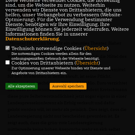
sind, um die Webseite zu nutzen. Weiterhin
verwenden wir Dienste von Drittanbietern, die uns
helfen, unser Webangebot zu verbessern (Website-
Optmierung). Für die Verwendung bestimmter
Dienste, benötigen wir Ihre Einwilligung. Ihre
Einwilligung können Sie jederzeit widerrufen. Weitere
Informationen finden Sie in unserer
Datenschutzerklärung
.
Minister Hermann betreibt ein absurdes Theater. Bisher
Technisch notwendige Cookies (
Übersicht
)
hat er dem Bund zu geringe Investitionen in Baden-
Die notwendigen Cookies werden allein für den
Württemberg vorgeworfen, jetzt heftet er sich die Mittel des
ordnungsgemäßen Gebrauch der Webseite benötigt.
Cookies von Drittanbietern (
Übersicht
)
Bundes ans eigene Revers und brüstet sich mit
Zur Optimierung unserer Webseite binden wir Dienste und
Rekordsummen. Dass Minister Hermann alle Bundesmittel
Angebote von Drittanbietern ein.
für den Straßenbau in Berlin abruft, ist seine Pflicht.
Insbesondere nachdem er 2013 auf 100 Mio. Euro verzichtet
Alle akzeptieren
Auswahl speichern
hat. Dass er zusammen mit Ministerpräsident Kretschmann
diese pure Selbstverständlichkeit jetzt sogar eigens in einer
Landespressekonferenz als Erfolg verkauft und dafür
gelobt werden will, ist mehr als peinlich. Dies zeigt, dass die
Landesregierung nicht nur bescheiden geworden ist. Es
zeigt auch, dass die grün-rote Landesregierung
mittlerweile keine hohen Ansprüche mehr an sich selbst