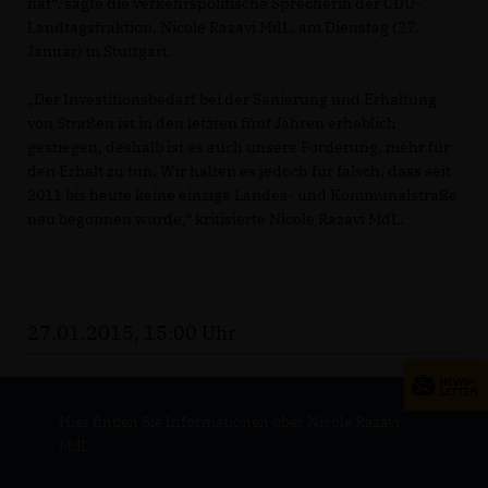
hat“, sagte die verkehrspolitische Sprecherin der CDU-
Landtagsfraktion, Nicole Razavi MdL, am Dienstag (27.
Januar) in Stuttgart.
Der Investitionsbedarf bei der Sanierung und Erhaltung
von Straßen ist in den letzten fünf Jahren erheblich
gestiegen, deshalb ist es auch unsere Forderung, mehr für
den Erhalt zu tun. Wir halten es jedoch für falsch, dass seit
2011 bis heute keine einzige Landes- und Kommunalstraße
neu begonnen wurde,“ kritisierte Nicole Razavi MdL.
27.01.2015, 15:00 Uhr
Hier finden Sie Informationen über Nicole Razavi
MdL