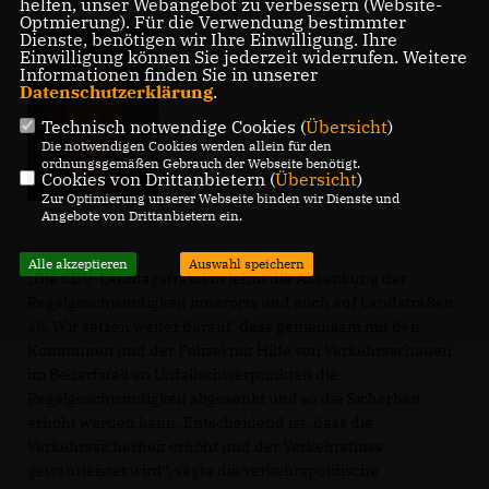
helfen, unser Webangebot zu verbessern (Website-
Optmierung). Für die Verwendung bestimmter
Dienste, benötigen wir Ihre Einwilligung. Ihre
Einwilligung können Sie jederzeit widerrufen. Weitere
Informationen finden Sie in unserer
Datenschutzerklärung
.
Technisch notwendige Cookies (
Übersicht
)
Die notwendigen Cookies werden allein für den
ordnungsgemäßen Gebrauch der Webseite benötigt.
Cookies von Drittanbietern (
Übersicht
)
Zur Optimierung unserer Webseite binden wir Dienste und
Angebote von Drittanbietern ein.
Alle akzeptieren
Auswahl speichern
Die CDU-Landtagsfraktion lehnt die Absenkung der
Regelgeschwindigkeit innerorts und auch auf Landstraßen
ab. Wir setzen weiter darauf, dass gemeinsam mit den
Kommunen und der Polizei mit Hilfe von Verkehrsschauen
im Bedarfsfall an Unfallschwerpunkten die
Regelgeschwindigkeit abgesenkt und so die Sicherheit
erhöht werden kann. Entscheidend ist, dass die
Verkehrssicherheit erhöht und der Verkehrsfluss
gewährleistet wird“, sagte die verkehrspolitische