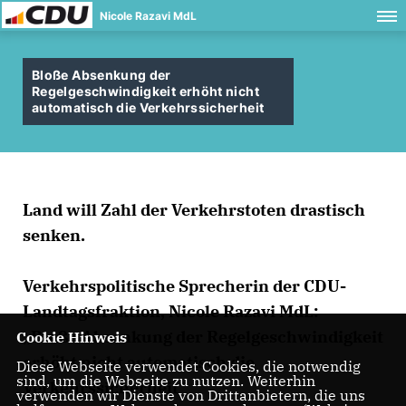
Nicole Razavi MdL
Bloße Absenkung der
Regelgeschwindigkeit erhöht nicht
automatisch die Verkehrssicherheit
Land will Zahl der Verkehrstoten drastisch
senken.
Verkehrspolitische Sprecherin der CDU-
Landtagsfraktion, Nicole Razavi MdL:
Bloße Absenkung der Regelgeschwindigkeit
Cookie Hinweis
erhöht nicht automatisch die
Diese Webseite verwendet Cookies, die notwendig
sind, um die Webseite zu nutzen. Weiterhin
Verkehrssicherheit“
verwenden wir Dienste von Drittanbietern, die uns