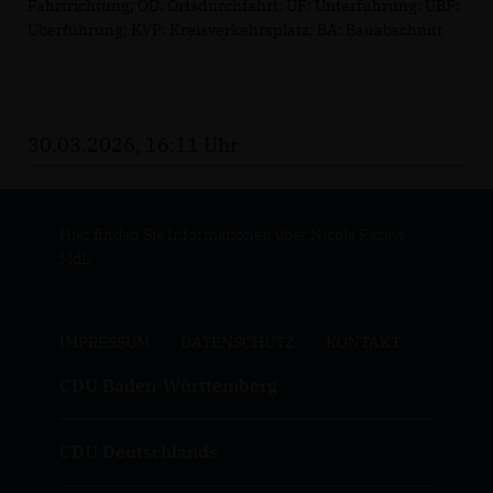
Fahrtrichtung; OD: Ortsdurchfahrt; UF: Unterführung; ÜBF:
Überführung; KVP: Kreisverkehrsplatz; BA: Bauabschnitt
30.03.2026, 16:11 Uhr
Hier finden Sie Informationen über Nicole Razavi
MdL
IMPRESSUM
DATENSCHUTZ
KONTAKT
CDU Baden-Württemberg
CDU Deutschlands