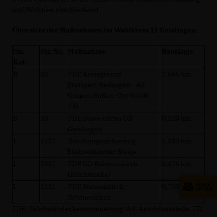
und Wohnen abschließend.
Übersicht der Maßnahmen im Wahlkreis 11 Geislingen:
Str.
Str. Nr.
Maßnahme
Baulänge
Kat.
B
10
FDE Kreisgrenze
2,666 km
Stuttgart/Esslingen - AS
Gingen/Süßen-Ost (beide
FR)
B
10
FDE Busbuchten OD
0,120 km
Geislingen
L
1221
Böschungssicherung
1,310 km
Steinenkircher Steige
L
1221
FDE OD Böhmenkirch
0,476 km
(Kirchstraße)
L
1221
FDE Steinenkirch -
0,750 km
Böhmenkirch
FDE: Fahrbahndeckenerneuerung; AS: Anschlussstelle; FR: