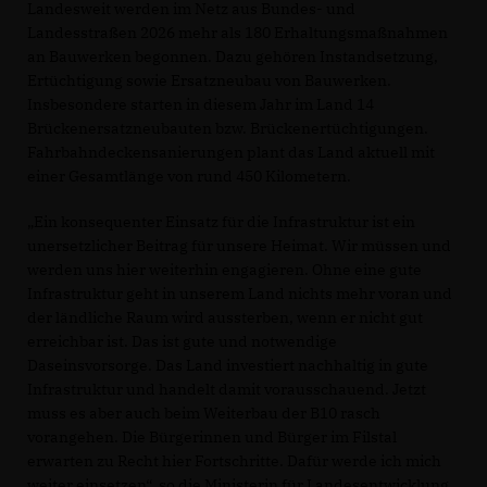
Landesweit werden im Netz aus Bundes- und
Landesstraßen 2026 mehr als 180 Erhaltungsmaßnahmen
an Bauwerken begonnen. Dazu gehören Instandsetzung,
Ertüchtigung sowie Ersatzneubau von Bauwerken.
Insbesondere starten in diesem Jahr im Land 14
Brückenersatzneubauten bzw. Brückenertüchtigungen.
Fahrbahndeckensanierungen plant das Land aktuell mit
einer Gesamtlänge von rund 450 Kilometern.
Ein konsequenter Einsatz für die Infrastruktur ist ein
unersetzlicher Beitrag für unsere Heimat. Wir müssen und
werden uns hier weiterhin engagieren. Ohne eine gute
Infrastruktur geht in unserem Land nichts mehr voran und
der ländliche Raum wird aussterben, wenn er nicht gut
erreichbar ist. Das ist gute und notwendige
Daseinsvorsorge. Das Land investiert nachhaltig in gute
Infrastruktur und handelt damit vorausschauend. Jetzt
muss es aber auch beim Weiterbau der B10 rasch
vorangehen. Die Bürgerinnen und Bürger im Filstal
erwarten zu Recht hier Fortschritte. Dafür werde ich mich
weiter einsetzen“, so die Ministerin für Landesentwicklung