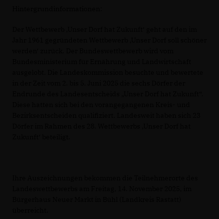
Hintergrundinformationen:
Der Wettbewerb ‚Unser Dorf hat Zukunft‘ geht auf den im
Jahr 1961 gegründeten Wettbewerb ‚Unser Dorf soll schöner
werden‘ zurück. Der Bundeswettbewerb wird vom
Bundesministerium für Ernährung und Landwirtschaft
ausgelobt. Die Landeskommission besuchte und bewertete
in der Zeit vom 2. bis 5. Juni 2025 die sechs Dörfer der
Endrunde des Landesentscheids „Unser Dorf hat Zukunft“.
Diese hatten sich bei den vorangegangenen Kreis- und
Bezirksentscheiden qualifiziert. Landesweit haben sich 23
Dörfer im Rahmen des 28. Wettbewerbs ‚Unser Dorf hat
Zukunft‘ beteiligt.
Ihre Auszeichnungen bekommen die Teilnehmerorte des
Landeswettbewerbs am Freitag, 14. November 2025, im
Bürgerhaus Neuer Markt in Bühl (Landkreis Rastatt)
überreicht.