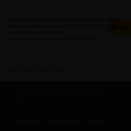
Weitere Informationen zum Wettbewerb finden Sie auf der
Website des Ministeriums für Ernährung, Ländlichen Raum
und Verbraucherschutz unter
https://dorfwettbewerb.landwirtschaft-bw.de
.
02.07.2025, 14:15 Uhr
Hier finden Sie Informationen über Nicole Razavi
MdL
IMPRESSUM
DATENSCHUTZ
KONTAKT