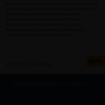
bringen. Neben dem Förderschwerpunkt Kinderbetreuung
wurden in diesem Jahr Mittel für das Feuerlöschwesen, für
den Straßenbau, für den Schulhausbau und für
Gemeinbedarfseinrichtungen bewilligt. Ziel des
Ausgleichstockförderprogramms des Landes ist,
finanzschwachen Kommunen bei der Realisierung
wichtiger Infrastrukturvorhaben zu helfen.
28.07.2022, 16:08 Uhr
Hier finden Sie Informationen über Nicole Razavi
MdL