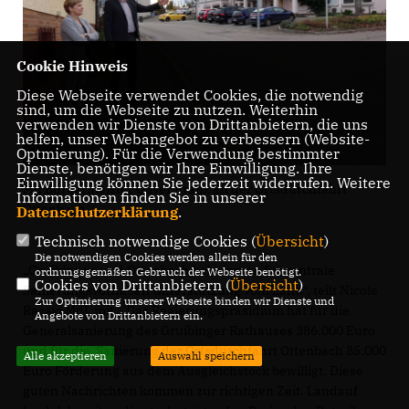
Cookie Hinweis
Diese Webseite verwendet Cookies, die notwendig
sind, um die Webseite zu nutzen. Weiterhin
verwenden wir Dienste von Drittanbietern, die uns
helfen, unser Webangebot zu verbessern (Website-
Optmierung). Für die Verwendung bestimmter
Dienste, benötigen wir Ihre Einwilligung. Ihre
Einwilligung können Sie jederzeit widerrufen. Weitere
Mit Bürgermeister Oliver Franz an der Ortsdurchfahrt
Informationen finden Sie in unserer
Ottenbach
Datenschutzerklärung
.
Technisch notwendige Cookies (
Übersicht
)
Die notwendigen Cookies werden allein für den
Gruibingen und Ottenbach bekommen für zentrale
ordnungsgemäßen Gebrauch der Webseite benötigt.
Cookies von Drittanbietern (
Übersicht
)
Sanierungsvorhaben Unterstützung vom Land“, teilt Nicole
Zur Optimierung unserer Webseite binden wir Dienste und
Razavi MdL mit. „Das Regierungspräsidium hat für die
Angebote von Drittanbietern ein.
Generalsanierung des Gruibinger Rathauses 386.000 Euro
und für die Sanierung der Ortsdurchfahrt Ottenbach 85.000
Alle akzeptieren
Auswahl speichern
Euro Förderung aus dem Ausgleichstock bewilligt. Diese
guten Nachrichten kommen zur richtigen Zeit. Landauf