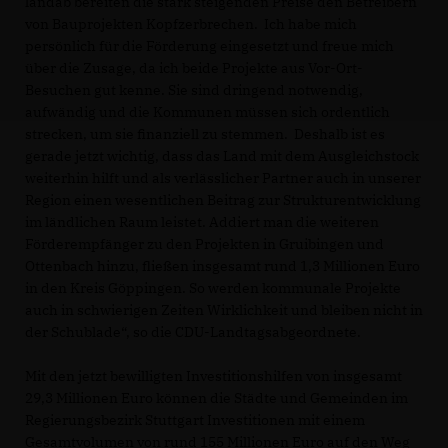
landab bereiten die stark steigenden Preise den Betreibern
von Bauprojekten Kopfzerbrechen. Ich habe mich
persönlich für die Förderung eingesetzt und freue mich
über die Zusage, da ich beide Projekte aus Vor-Ort-
Besuchen gut kenne. Sie sind dringend notwendig,
aufwändig und die Kommunen müssen sich ordentlich
strecken, um sie finanziell zu stemmen. Deshalb ist es
gerade jetzt wichtig, dass das Land mit dem Ausgleichstock
weiterhin hilft und als verlässlicher Partner auch in unserer
Region einen wesentlichen Beitrag zur Strukturentwicklung
im ländlichen Raum leistet. Addiert man die weiteren
Förderempfänger zu den Projekten in Gruibingen und
Ottenbach hinzu, fließen insgesamt rund 1,3 Millionen Euro
in den Kreis Göppingen. So werden kommunale Projekte
auch in schwierigen Zeiten Wirklichkeit und bleiben nicht in
der Schublade“, so die CDU-Landtagsabgeordnete.
Mit den jetzt bewilligten Investitionshilfen von insgesamt
29,3 Millionen Euro können die Städte und Gemeinden im
Regierungsbezirk Stuttgart Investitionen mit einem
Gesamtvolumen von rund 155 Millionen Euro auf den Weg