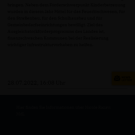
bringen. Neben dem Förderschwerpunkt Kinderbetreuung
wurden in diesem Jahr Mittel für das Feuerlöschwesen, für
den Straßenbau, für den Schulhausbau und für
Gemeinbedarfseinrichtungen bewilligt. Ziel des
Ausgleichstockförderprogramms des Landes ist,
finanzschwachen Kommunen bei der Realisierung
wichtiger Infrastrukturvorhaben zu helfen.
28.07.2022, 16:08 Uhr
Hier finden Sie Informationen über Nicole Razavi
MdL