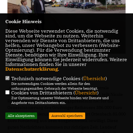
Cookie Hinweis
Diese Webseite verwendet Cookies, die notwendig
sind, um die Webseite zu nutzen. Weiterhin
verwenden wir Dienste von Drittanbietern, die uns
helfen, unser Webangebot zu verbessern (Website-
Optmierung). Für die Verwendung bestimmter
Dienste, benötigen wir Ihre Einwilligung. Ihre
Einwilligung können Sie jederzeit widerrufen. Weitere
Mit Bürgermeister Oliver Franz an der Ortsdurchfahrt
Informationen finden Sie in unserer
Ottenbach
Datenschutzerklärung
.
Technisch notwendige Cookies (
Übersicht
)
Die notwendigen Cookies werden allein für den
Gruibingen und Ottenbach bekommen für zentrale
ordnungsgemäßen Gebrauch der Webseite benötigt.
Cookies von Drittanbietern (
Übersicht
)
Sanierungsvorhaben Unterstützung vom Land“, teilt Nicole
Zur Optimierung unserer Webseite binden wir Dienste und
Razavi MdL mit. „Das Regierungspräsidium hat für die
Angebote von Drittanbietern ein.
Generalsanierung des Gruibinger Rathauses 386.000 Euro
und für die Sanierung der Ortsdurchfahrt Ottenbach 85.000
Alle akzeptieren
Auswahl speichern
Euro Förderung aus dem Ausgleichstock bewilligt. Diese
guten Nachrichten kommen zur richtigen Zeit. Landauf