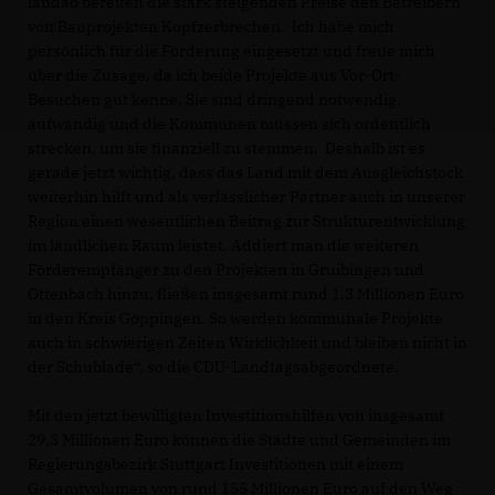
landab bereiten die stark steigenden Preise den Betreibern
von Bauprojekten Kopfzerbrechen. Ich habe mich
persönlich für die Förderung eingesetzt und freue mich
über die Zusage, da ich beide Projekte aus Vor-Ort-
Besuchen gut kenne. Sie sind dringend notwendig,
aufwändig und die Kommunen müssen sich ordentlich
strecken, um sie finanziell zu stemmen. Deshalb ist es
gerade jetzt wichtig, dass das Land mit dem Ausgleichstock
weiterhin hilft und als verlässlicher Partner auch in unserer
Region einen wesentlichen Beitrag zur Strukturentwicklung
im ländlichen Raum leistet. Addiert man die weiteren
Förderempfänger zu den Projekten in Gruibingen und
Ottenbach hinzu, fließen insgesamt rund 1,3 Millionen Euro
in den Kreis Göppingen. So werden kommunale Projekte
auch in schwierigen Zeiten Wirklichkeit und bleiben nicht in
der Schublade“, so die CDU-Landtagsabgeordnete.
Mit den jetzt bewilligten Investitionshilfen von insgesamt
29,3 Millionen Euro können die Städte und Gemeinden im
Regierungsbezirk Stuttgart Investitionen mit einem
Gesamtvolumen von rund 155 Millionen Euro auf den Weg