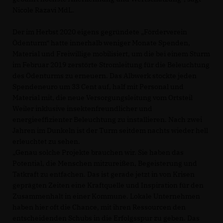
Nicole Razavi MdL.
Der im Herbst 2020 eigens gegründete „Förderverein
Ödenturm“ hatte innerhalb weniger Monate Spenden,
Material und Freiwillige mobilisiert, um die bei einem Sturm
im Februar 2019 zerstörte Stromleitung für die Beleuchtung
des Ödenturms zu erneuern. Das Albwerk stockte jeden
Spendeneuro um 33 Cent auf, half mit Personal und
Material mit, die neue Versorgungsleitung vom Ortsteil
Weiler inklusive insektenfreundlicher und
energieeffizienter Beleuchtung zu installieren. Nach zwei
Jahren im Dunkeln ist der Turm seitdem nachts wieder hell
erleuchtet zu sehen.
Genau solche Projekte brauchen wir. Sie haben das
Potential, die Menschen mitzureißen, Begeisterung und
Tatkraft zu entfachen. Das ist gerade jetzt in von Krisen
geprägten Zeiten eine Kraftquelle und Inspiration für den
Zusammenhalt in einer Kommune. Lokale Unternehmen
haben hier oft die Chance, mit ihren Ressourcen den
entscheidenden Schubs in die Erfolgsspur zu geben. Das