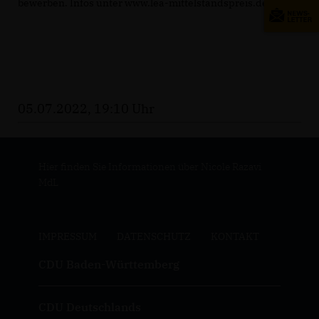
bewerben. Infos unter www.lea-mittelstandspreis.de.
05.07.2022, 19:10 Uhr
Hier finden Sie Informationen über Nicole Razavi
MdL
IMPRESSUM
DATENSCHUTZ
KONTAKT
CDU Baden-Württemberg
CDU Deutschlands