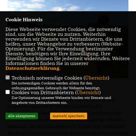
Cookie Hinweis
Diese Webseite verwendet Cookies, die notwendig
sind, um die Webseite zu nutzen. Weiterhin
verwenden wir Dienste von Drittanbietern, die uns
helfen, unser Webangebot zu verbessern (Website-
Optmierung). Für die Verwendung bestimmter
Dienste, benötigen wir Ihre Einwilligung. Ihre
Einwilligung können Sie jederzeit widerrufen. Weitere
Informationen finden Sie in unserer
Datenschutzerklärung
.
Technisch notwendige Cookies (
Übersicht
)
Die notwendigen Cookies werden allein für den
ordnungsgemäßen Gebrauch der Webseite benötigt.
Cookies von Drittanbietern (
Übersicht
)
Zur Optimierung unserer Webseite binden wir Dienste und
Die Gemeinden Hohenstadt und Ottenbach erhalten
Angebote von Drittanbietern ein.
insgesamt rund 248.000 Euro vom Land für die
Modernisierung ländlicher Wege“, teilt Nicole Razavi mit.
Alle akzeptieren
Auswahl speichern
Wie Minister Peter Hauk der CDU-Landtagsabgeordneten
bestätigte, hat das Ministerium für Ernährung, Ländlichen
Raum und Verbraucherschutz in der aktuellen Förderrunde