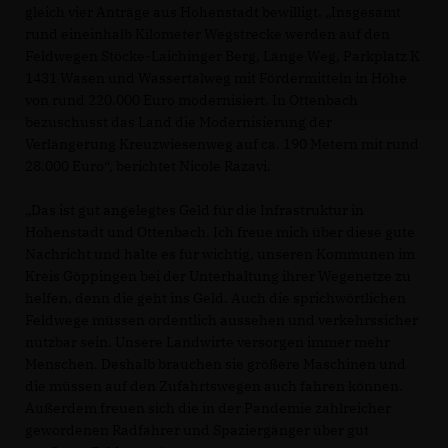
gleich vier Anträge aus Hohenstadt bewilligt. „Insgesamt
rund eineinhalb Kilometer Wegstrecke werden auf den
Feldwegen Stöcke-Laichinger Berg, Länge Weg, Parkplatz K
1431 Wasen und Wassertalweg mit Fördermitteln in Höhe
von rund 220.000 Euro modernisiert. In Ottenbach
bezuschusst das Land die Modernisierung der
Verlängerung Kreuzwiesenweg auf ca. 190 Metern mit rund
28.000 Euro“, berichtet Nicole Razavi.
Das ist gut angelegtes Geld für die Infrastruktur in
Hohenstadt und Ottenbach. Ich freue mich über diese gute
Nachricht und halte es für wichtig, unseren Kommunen im
Kreis Göppingen bei der Unterhaltung ihrer Wegenetze zu
helfen, denn die geht ins Geld. Auch die sprichwörtlichen
Feldwege müssen ordentlich aussehen und verkehrssicher
nutzbar sein. Unsere Landwirte versorgen immer mehr
Menschen. Deshalb brauchen sie größere Maschinen und
die müssen auf den Zufahrtswegen auch fahren können.
Außerdem freuen sich die in der Pandemie zahlreicher
gewordenen Radfahrer und Spaziergänger über gut