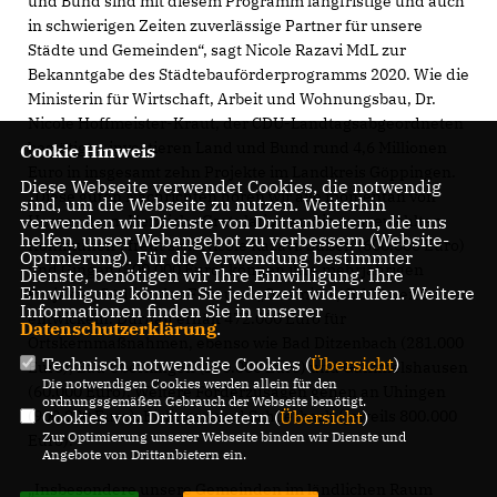
und Bund sind mit diesem Programm langfristige und auch
in schwierigen Zeiten zuverlässige Partner für unsere
Städte und Gemeinden“, sagt Nicole Razavi MdL zur
Bekanntgabe des Städtebauförderprogramms 2020. Wie die
Ministerin für Wirtschaft, Arbeit und Wohnungsbau, Dr.
Nicole Hoffmeister-Kraut, der CDU-Landtagsabgeordneten
bestätigte, investieren Land und Bund rund 4,6 Millionen
Cookie Hinweis
Euro in insgesamt zehn Projekte im Landkreis Göppingen.
Diese Webseite verwendet Cookies, die notwendig
Diese guten Nachrichten hören wir alle momentan von
sind, um die Webseite zu nutzen. Weiterhin
verwenden wir Dienste von Drittanbietern, die uns
Herzen gern. Herzliche Gratulation an die ausgewählten
helfen, unser Webangebot zu verbessern (Website-
Kommunen“, freut sich Nicole Razavi. Süßen (600.000 Euro)
Optmierung). Für die Verwendung bestimmter
und Gingen (500.000 Euro) können ihre mehrjährigen
Dienste, benötigen wir Ihre Einwilligung. Ihre
Einwilligung können Sie jederzeit widerrufen. Weitere
Projekte „Südlich der Fils“ und „Ortsmitte / B 10“ weiter
Informationen finden Sie in unserer
entwickeln. Dürnau erhält 472.000 Euro für
Datenschutzerklärung
.
Ortskernmaßnahmen, ebenso wie Bad Ditzenbach (281.000
Technisch notwendige Cookies (
Übersicht
)
Euro), Bad Überkingen (180.000 Euro) und Gammelshausen
Die notwendigen Cookies werden allein für den
(60.000 Euro). Weitere Förderzusagen gehen an Uhingen
ordnungsgemäßen Gebrauch der Webseite benötigt.
Cookies von Drittanbietern (
Übersicht
)
(900.000 Euro), Eislingen und Schlierbach (jeweils 800.000
Zur Optimierung unserer Webseite binden wir Dienste und
Euro).
Angebote von Drittanbietern ein.
Insbesondere unsere Gemeinden im ländlichen Raum