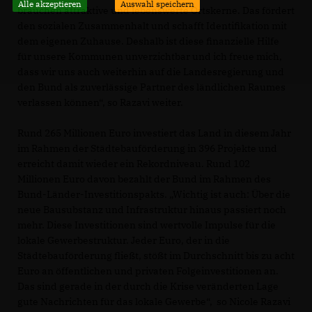
Alle akzeptieren
Auswahl speichern
brauchen attraktive und lebenswerte Ortskerne. Das fördert
den sozialen Zusammenhalt und schafft Identifikation mit
dem eigenen Zuhause. Deshalb ist diese finanzielle Hilfe
für unsere Kommunen unverzichtbar und ich freue mich,
dass wir uns auch weiterhin auf die Landesregierung und
den Bund als zuverlässige Partner des ländlichen Raumes
verlassen können“, so Razavi weiter.
Rund 265 Millionen Euro investiert das Land in diesem Jahr
im Rahmen der Städtebauförderung in 396 Projekte und
erreicht damit wieder ein Rekordniveau. Rund 102
Millionen Euro davon bezahlt der Bund im Rahmen des
Bund-Länder-Investitionspakts. „Wichtig ist auch: Über die
neue Bausubstanz und Infrastruktur hinaus passiert noch
mehr. Diese Investitionen sind wertvolle Impulse für die
lokale Gewerbestruktur. Jeder Euro, der in die
Städtebauförderung fließt, stößt im Durchschnitt bis zu acht
Euro an öffentlichen und privaten Folgeinvestitionen an.
Das sind gerade in der durch die Krise veränderten Lage
gute Nachrichten für das lokale Gewerbe“, so Nicole Razavi