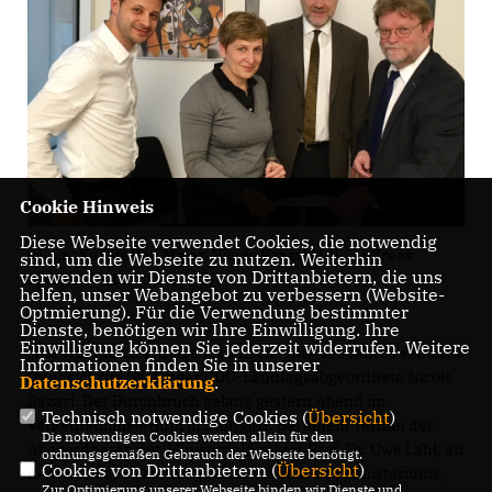
Cookie Hinweis
Diese Webseite verwendet Cookies, die notwendig
v.l.n.r.: Kai Steffen Maier, Nicole Razavi MdL, Andreas
sind, um die Webseite zu nutzen. Weiterhin
verwenden wir Dienste von Drittanbietern, die uns
Hollatz, Prof. Dr. Lahl
helfen, unser Webangebot zu verbessern (Website-
Optmierung). Für die Verwendung bestimmter
Dienste, benötigen wir Ihre Einwilligung. Ihre
Einwilligung können Sie jederzeit widerrufen. Weitere
Die Waldhauser Steige wird noch Mitte des Jahres saniert“,
Informationen finden Sie in unserer
freut sich die Geislinger CDU-Landtagsabgeordnete Nicole
Datenschutzerklärung
.
Razavi. Der Durchbruch gelang gestern Abend im
Technisch notwendige Cookies (
Übersicht
)
Verkehrsministerium in Stuttgart. Bei einem Termin der
Die notwendigen Cookies werden allein für den
Abgeordneten mit Ministerialdirektor Prof. Dr. Uwe Lahl, an
ordnungsgemäßen Gebrauch der Webseite benötigt.
Cookies von Drittanbietern (
Übersicht
)
dem auch der Abteilungsleiter Verkehr des Ministeriums,
Zur Optimierung unserer Webseite binden wir Dienste und