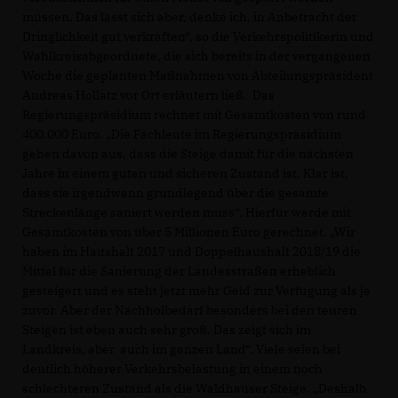
müssen. Das lässt sich aber, denke ich, in Anbetracht der
Dringlichkeit gut verkraften“, so die Verkehrspolitikerin und
Wahlkreisabgeordnete, die sich bereits in der vergangenen
Woche die geplanten Maßnahmen von Abteilungspräsident
Andreas Hollatz vor Ort erläutern ließ. Das
Regierungspräsidium rechnet mit Gesamtkosten von rund
400.000 Euro. „Die Fachleute im Regierungspräsidium
gehen davon aus, dass die Steige damit für die nächsten
Jahre in einem guten und sicheren Zustand ist. Klar ist,
dass sie irgendwann grundlegend über die gesamte
Streckenlänge saniert werden muss“. Hierfür werde mit
Gesamtkosten von über 5 Millionen Euro gerechnet. „Wir
haben im Haushalt 2017 und Doppelhaushalt 2018/19 die
Mittel für die Sanierung der Landesstraßen erheblich
gesteigert und es steht jetzt mehr Geld zur Verfügung als je
zuvor. Aber der Nachholbedarf besonders bei den teuren
Steigen ist eben auch sehr groß. Das zeigt sich im
Landkreis, aber auch im ganzen Land“. Viele seien bei
deutlich höherer Verkehrsbelastung in einem noch
schlechteren Zustand als die Waldhauser Steige. „Deshalb