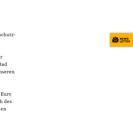
schutz-
er
 Bad
unseren
 Euro
h des
den