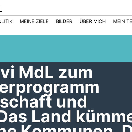
L
LITIK
MEINE ZIELE
BILDER
ÜBER MICH
MEIN T
avi MdL zum
derprogramm
schaft und
 „Das Land kümm
ine Kommunen. 