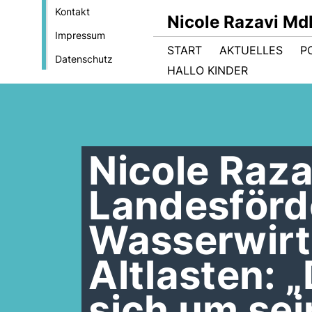
Kontakt
Nicole Razavi Md
Impressum
START
AKTUELLES
PO
Datenschutz
HALLO KINDER
Nicole Raz
Landesför
Wasserwirt
Altlasten:
sich um se