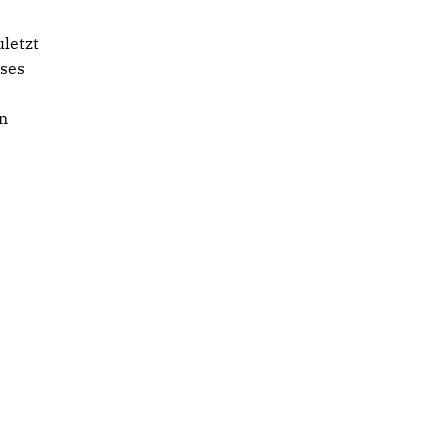
letzt
eses
n