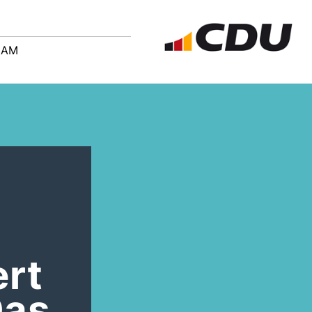
EAM
ert
Das