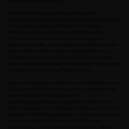
nicht auf sich warten lassen.“
Fahrdienstleister wie das DRK müssten seit der
technischen Trennung von Rettungsdienstfahrzeugen und
Krankentransportern mehr Geld für ihre Fahrten
kalkulieren. Insbesondere die zuschlagversehenen
Nachtfahrten seien teuer und machten angepasste
Entgelte notwendig. „Das Sanitätswesen mit seinen vielen
ehrenamtlichen Helfern leistet unmittelbar Dienst am
Menschen und braucht für seine wertvolle Arbeit einen
sicheren Handlungsrahmen“, so Nicole Razavi MdL in ihrem
Schreiben an Innenminister Thomas Strobl.
Ende des vergangenen Jahres hatten Krankenkassen und
Fahrdienste unter Federführung des Innenministeriums
über erstmals landesweit einheitliche
Krankentransportentgelte verhandelt. Obwohl sich die
Verhandlungspartner weitestgehend einig gewesen waren,
kam keine Vereinbarung zustande. Inzwischen häuften sich
bei den zuständigen Schiedsstellen die Bitten um
Unterstützung, da sich Kassen und Fahrdienste vor Ort