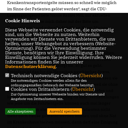
Krankentransportentgelte müssen so schnell wie möglich
im Sinne der Patienten gelöst werden“, sagt die CDU-
Landtagsabgeordnete Nicole Razavi MdL zur aktuellen
Cookie Hinweis
Situation. „Ich habe mich daher mit der Bitte um
Unterstützung und schnelle Abhilfe an Herrn Minister
Diese Webseite verwendet Cookies, die notwendig
sind, um die Webseite zu nutzen. Weiterhin
Strobl gewandt.“
verwenden wir Dienste von Drittanbietern, die uns
helfen, unser Webangebot zu verbessern (Website-
Weil nachts keine Krankentransporte mehr fahren,
Optmierung). Für die Verwendung bestimmter
Dienste, benötigen wir Ihre Einwilligung. Ihre
müssten bettpflichtige Patienten in den Kliniken bleiben,
Einwilligung können Sie jederzeit widerrufen. Weitere
die medizinisch gesehen nach Hause gebracht werden
Informationen finden Sie in unserer
dürften. „Das Personal umsorgt sie, so gut es geht.
Datenschutzerklärung
.
Trotzdem ist das für die Menschen psychischer Stress,
Technisch notwendige Cookies (
Übersicht
)
wenn sie nicht nach Hause können. Manchmal müssen sie
Die notwendigen Cookies werden allein für den
notgedrungen auf dem Stationsflur schlafen, weil sie ohne
ordnungsgemäßen Gebrauch der Webseite benötigt.
Cookies von Drittanbietern (
Übersicht
)
Befund nicht regulär aufgenommen werden dürfen und
Zur Optimierung unserer Webseite binden wir Dienste und
keine Fahrzeuge für den Heimweg da sind. Verhandlungen
Angebote von Drittanbietern ein.
wie jene um die Fahrtentgelte können auch mal länger
andauern. Wenn aber währenddessen Patienten nicht
Alle akzeptieren
Auswahl speichern
mehr nach Hause gebracht werden können und ohne Not
im Krankenhaus bleiben müssen, dann darf eine Einigung