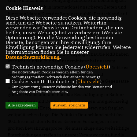
steht Finanzminister Wolfgang Schäuble für Beständigkeit
und Verlässlichkeit in international unsicheren Zeiten und
Cookie Hinweis
für einen klaren Kurs der Bundesrepublik Deutschland auf
Diese Webseite verwendet Cookies, die notwendig
nationaler und internationaler Ebene“, betonen die CDU-
sind, um die Webseite zu nutzen. Weiterhin
verwenden wir Dienste von Drittanbietern, die uns
Kreisvorsitzende Nicole Razavi und der Göppinger
helfen, unser Webangebot zu verbessern (Website-
Bundestagsabgeordnete Hermann Färber.
Optmierung). Für die Verwendung bestimmter
Dienste, benötigen wir Ihre Einwilligung. Ihre
Einwilligung können Sie jederzeit widerrufen. Weitere
Beide Politiker freuen sich über den prominenten Besuch
Informationen finden Sie in unserer
im Kreis Göppingen: „Mit Dr. Wolfgang Schäuble MdB haben
Datenschutzerklärung
.
wir nicht nur den Bundesfinanzminister bei unserem
Technisch notwendige Cookies (
Übersicht
)
diesjährigen Jahresempfang zu Gast. Wolfgang Schäuble ist
Die notwendigen Cookies werden allein für den
vielmehr ein zentraler Architekt deutscher und
ordnungsgemäßen Gebrauch der Webseite benötigt.
Cookies von Drittanbietern (
Übersicht
)
europäischer Politik der letzten Jahrzehnte. Die Gegensätze
Zur Optimierung unserer Webseite binden wir Dienste und
unserer Zeit könnten kaum größer sein. Wir erleben
Angebote von Drittanbietern ein.
größten Wohlstand und höchste Beschäftigung in Baden-
Württemberg und Deutschland und sorgen uns gleichzeitig
Alle akzeptieren
Auswahl speichern
um die Zukunft Europas in einer unsicheren und fragilen
weltpolitischen Lage. Die Politik in Deutschland steht fast
30 Jahre nach dem Fall des Eisernen Vorhanges in ihrer
größten Bewährungsprobe. Sie muss kluge und weitsichtige
Entscheidungen treffen in unserer Verantwortung für die