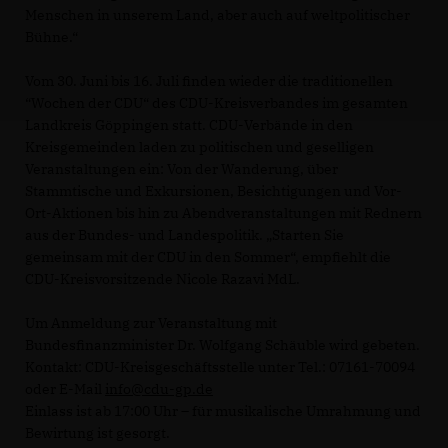
Menschen in unserem Land, aber auch auf weltpolitischer
Bühne.“
Vom 30. Juni bis 16. Juli finden wieder die traditionellen
“Wochen der CDU“ des CDU-Kreisverbandes im gesamten
Landkreis Göppingen statt. CDU-Verbände in den
Kreisgemeinden laden zu politischen und geselligen
Veranstaltungen ein: Von der Wanderung, über
Stammtische und Exkursionen, Besichtigungen und Vor-
Ort-Aktionen bis hin zu Abendveranstaltungen mit Rednern
aus der Bundes- und Landespolitik. „Starten Sie
gemeinsam mit der CDU in den Sommer“, empfiehlt die
CDU-Kreisvorsitzende Nicole Razavi MdL.
Um Anmeldung zur Veranstaltung mit
Bundesfinanzminister Dr. Wolfgang Schäuble wird gebeten.
Kontakt: CDU-Kreisgeschäftsstelle unter Tel.: 07161-70094
oder E-Mail
info@cdu-gp.de
Einlass ist ab 17:00 Uhr – für musikalische Umrahmung und
Bewirtung ist gesorgt.