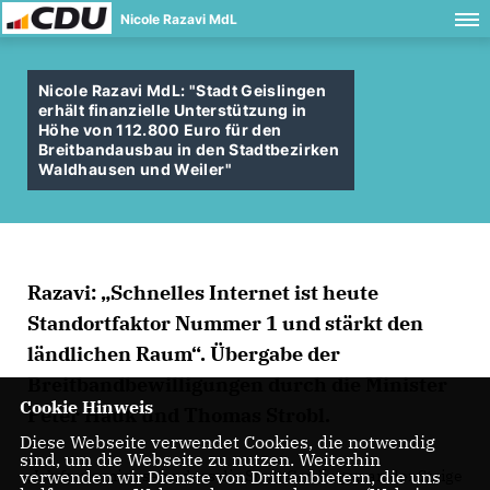
Nicole Razavi MdL
Nicole Razavi MdL: "Stadt Geislingen
erhält finanzielle Unterstützung in
Höhe von 112.800 Euro für den
Breitbandausbau in den Stadtbezirken
Waldhausen und Weiler"
Razavi: „Schnelles Internet ist heute
Standortfaktor Nummer 1 und stärkt den
ländlichen Raum“.
Übergabe der
Breitbandbewilligungen durch die Minister
Cookie Hinweis
Peter Hauk und Thomas Strobl.
Diese Webseite verwendet Cookies, die notwendig
sind, um die Webseite zu nutzen. Weiterhin
verwenden wir Dienste von Drittanbietern, die uns
Ich freue mich sehr, dass die Stadt Geislingen an der Steige