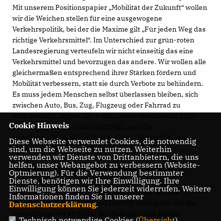
Mit unserem Positionspapier „Mobilität der Zukunft“ wollen
wir die Weichen stellen für eine ausgewogene
Verkehrspolitik, bei der die Maxime gilt „Für jeden Weg das
richtige Verkehrsmittel“. Im Unterschied zur grün-roten
Landesregierung verteufeln wir nicht einseitig das eine
Verkehrsmittel und bevorzugen das andere. Wir wollen alle
gleichermaßen entsprechend ihrer Stärken fördern und
Mobilität verbessern, statt sie durch Verbote zu behindern.
Es muss jedem Menschen selbst überlassen bleiben, sich
zwischen Auto, Bus, Zug, Flugzeug oder Fahrrad zu
entscheiden“, sagten der Fraktionsvorsitzende der CDU-
Cookie Hinweis
Landtagsfraktion, Guido Wolf MdL, und die
verkehrspolitische Sprecherin, Nicole Razavi MdL, am
Diese Webseite verwendet Cookies, die notwendig
Montag (21. Dezember) in Stuttgart.
sind, um die Webseite zu nutzen. Weiterhin
verwenden wir Dienste von Drittanbietern, die uns
helfen, unser Webangebot zu verbessern (Website-
Mobilität der Zukunft - Ideenschmiede für Baden-
Optmierung). Für die Verwendung bestimmter
Dienste, benötigen wir Ihre Einwilligung. Ihre
Württemberg
Einwilligung können Sie jederzeit widerrufen. Weitere
Wir wollen neue Mobilitätsformen fördern und die
Informationen finden Sie in unserer
Belastungen für Mensch und Umwelt verringern. Bei der
Datenschutzerklärung
.
Entwicklung der Mobilität der Zukunft muss Baden-
Technisch notwendige Cookies (
Übersicht
)