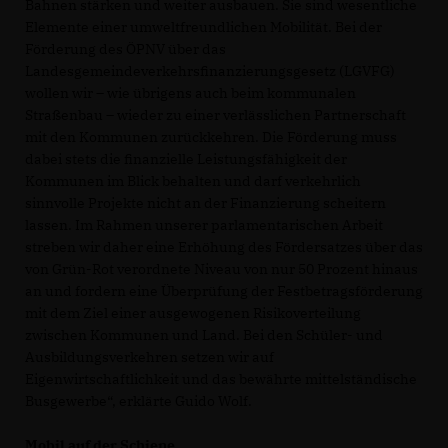
Bahnen stärken und weiter ausbauen. Sie sind wesentliche
Elemente einer umweltfreundlichen Mobilität. Bei der
Förderung des ÖPNV über das
Landesgemeindeverkehrsfinanzierungsgesetz (LGVFG)
wollen wir – wie übrigens auch beim kommunalen
Straßenbau – wieder zu einer verlässlichen Partnerschaft
mit den Kommunen zurückkehren. Die Förderung muss
dabei stets die finanzielle Leistungsfähigkeit der
Kommunen im Blick behalten und darf verkehrlich
sinnvolle Projekte nicht an der Finanzierung scheitern
lassen. Im Rahmen unserer parlamentarischen Arbeit
streben wir daher eine Erhöhung des Fördersatzes über das
von Grün-Rot verordnete Niveau von nur 50 Prozent hinaus
an und fordern eine Überprüfung der Festbetragsförderung
mit dem Ziel einer ausgewogenen Risikoverteilung
zwischen Kommunen und Land. Bei den Schüler- und
Ausbildungsverkehren setzen wir auf
Eigenwirtschaftlichkeit und das bewährte mittelständische
Busgewerbe“, erklärte Guido Wolf.
Mobil auf der Schiene