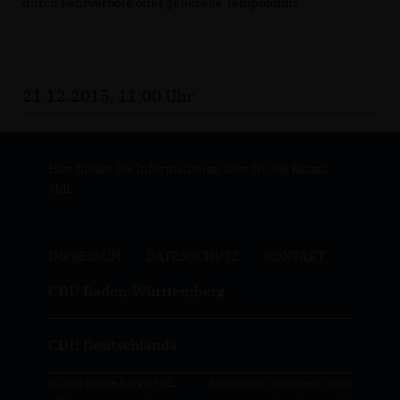
durch Fahrverbote oder generelle Tempolimits.
21.12.2015, 11:00 Uhr
Hier finden Sie Informationen über Nicole Razavi
MdL
IMPRESSUM
DATENSCHUTZ
KONTAKT
CDU Baden-Württemberg
CDU Deutschlands
@2026 Nicole Razavi MdL
Realisation: Sharkness Media