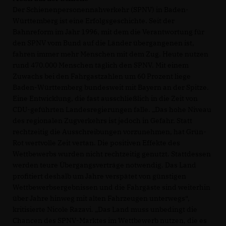
Der Schienenpersonennahverkehr (SPNV) in Baden-
Württemberg ist eine Erfolgsgeschichte. Seit der
Bahnreform im Jahr 1996, mit dem die Verantwortung für
den SPNV vom Bund auf die Länder übergangenen ist,
fahren immer mehr Menschen mit dem Zug. Heute nutzen
rund 470.000 Menschen täglich den SPNV. Mit einem
Zuwachs bei den Fahrgastzahlen um 60 Prozent liege
Baden-Württemberg bundesweit mit Bayern an der Spitze.
Eine Entwicklung, die fast ausschließlich in die Zeit von
CDU-geführten Landesregierungen falle. „Das hohe Niveau
des regionalen Zugverkehrs ist jedoch in Gefahr. Statt
rechtzeitig die Ausschreibungen vorzunehmen, hat Grün-
Rot wertvolle Zeit vertan. Die positiven Effekte des
Wettbewerbs wurden nicht rechtzeitig genutzt. Stattdessen
werden teure Übergangsverträge notwendig. Das Land
profitiert deshalb um Jahre verspätet von günstigen
Wettbewerbsergebnissen und die Fahrgäste sind weiterhin
über Jahre hinweg mit alten Fahrzeugen unterwegs“,
kritisierte Nicole Razavi. „Das Land muss unbedingt die
Chancen des SPNV-Marktes im Wettbewerb nutzen, die es