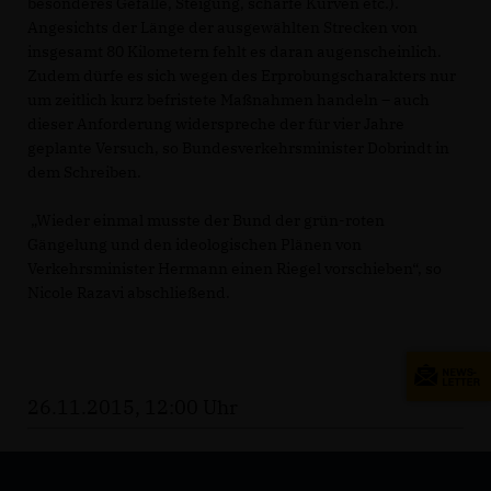
besonderes Gefälle, Steigung, scharfe Kurven etc.).
Angesichts der Länge der ausgewählten Strecken von
insgesamt 80 Kilometern fehlt es daran augenscheinlich.
Zudem dürfe es sich wegen des Erprobungscharakters nur
um zeitlich kurz befristete Maßnahmen handeln – auch
dieser Anforderung widerspreche der für vier Jahre
geplante Versuch, so Bundesverkehrsminister Dobrindt in
dem Schreiben.
Wieder einmal musste der Bund der grün-roten
Gängelung und den ideologischen Plänen von
Verkehrsminister Hermann einen Riegel vorschieben“, so
Nicole Razavi abschließend.
26.11.2015, 12:00 Uhr