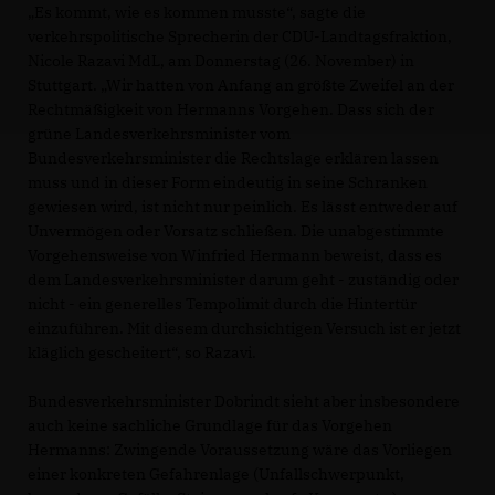
Es kommt, wie es kommen musste“, sagte die
verkehrspolitische Sprecherin der CDU-Landtagsfraktion,
Nicole Razavi MdL, am Donnerstag (26. November) in
Stuttgart. „Wir hatten von Anfang an größte Zweifel an der
Rechtmäßigkeit von Hermanns Vorgehen. Dass sich der
grüne Landesverkehrsminister vom
Bundesverkehrsminister die Rechtslage erklären lassen
muss und in dieser Form eindeutig in seine Schranken
gewiesen wird, ist nicht nur peinlich. Es lässt entweder auf
Unvermögen oder Vorsatz schließen. Die unabgestimmte
Vorgehensweise von Winfried Hermann beweist, dass es
dem Landesverkehrsminister darum geht - zuständig oder
nicht - ein generelles Tempolimit durch die Hintertür
einzuführen. Mit diesem durchsichtigen Versuch ist er jetzt
kläglich gescheitert“, so Razavi.
Bundesverkehrsminister Dobrindt sieht aber insbesondere
auch keine sachliche Grundlage für das Vorgehen
Hermanns: Zwingende Voraussetzung wäre das Vorliegen
einer konkreten Gefahrenlage (Unfallschwerpunkt,