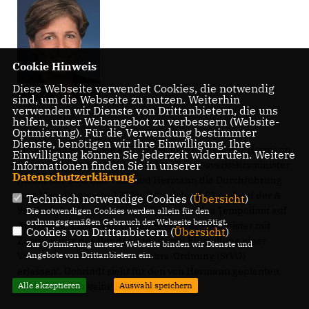
Cookie Hinweis
Diese Webseite verwendet Cookies, die notwendig
sind, um die Webseite zu nutzen. Weiterhin
verwenden wir Dienste von Drittanbietern, die uns
helfen, unser Webangebot zu verbessern (Website-
Optmierung). Für die Verwendung bestimmter
Dienste, benötigen wir Ihre Einwilligung. Ihre
Mit seinem Schreiben an Landesverkehrsminister Hermann
Einwilligung können Sie jederzeit widerrufen. Weitere
vom 25. November 2015 untersagt Bundesverkehrsminister
Informationen finden Sie in unserer
Datenschutzerklärung
.
Alexander Dobrindt Winfried Hermann die Durchführung
vom Modellversuch „120 km/h“ auf der A 81 und auf der A
Technisch notwendige Cookies (
Übersicht
)
96. Darin heißt es dezidiert: „Ein generelles Tempolimit auf
Die notwendigen Cookies werden allein für den
ordnungsgemäßen Gebrauch der Webseite benötigt.
Autobahnen kann nur der Bundesverkehrsminister mit
Cookies von Drittanbietern (
Übersicht
)
Zustimmung des Bundesrates durch Einstellung einer
Zur Optimierung unserer Webseite binden wir Dienste und
Vorschrift in die Straßenverkehrs-Ordnung (StVO)
Angebote von Drittanbietern ein.
erlassen“. Dobrindt sieht für den von Hermann geplanten
Modellversuch keine Rechtsgrundlage.
Alle akzeptieren
Auswahl speichern