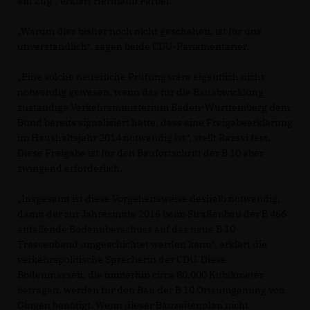
am Zug“, erklärt Hermann Färber.
Warum dies bisher noch nicht geschehen, ist für uns
unverständlich“, sagen beide CDU-Parlamentarier.
Eine solche neuerliche Prüfung wäre eigentlich nicht
notwendig gewesen, wenn das für die Bauabwicklung
zuständige Verkehrsministerium Baden-Württemberg dem
Bund bereits signalisiert hätte, dass eine Freigabeerklärung
im Haushaltsjahr 2014 notwendig ist“, stellt Razavi fest.
Diese Freigabe ist für den Baufortschritt der B 10 aber
zwingend erforderlich.
Insgesamt ist diese Vorgehensweise deshalb notwendig,
damit der zur Jahresmitte 2016 beim Straßenbau der B 466
anfallende Bodenüberschuss auf das neue B 10-
Trassenband umgeschichtet werden kann“, erklärt die
verkehrspolitische Sprecherin der CDU. Diese
Bodenmassen, die immerhin circa 80.000 Kubikmeter
betragen, werden für den Bau der B 10 Ortsumgehung von
Gingen benötigt. Wenn dieser Bauzeitenplan nicht