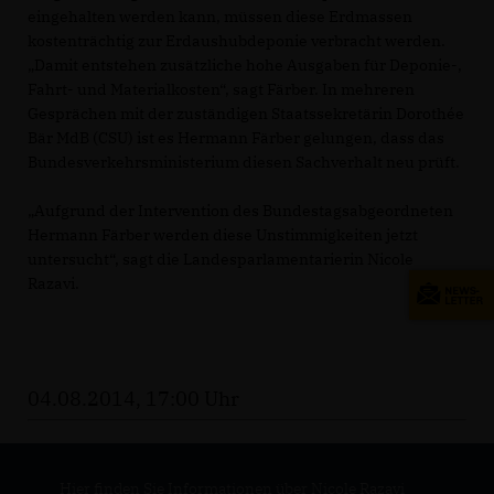
eingehalten werden kann, müssen diese Erdmassen
kostenträchtig zur Erdaushubdeponie verbracht werden.
Damit entstehen zusätzliche hohe Ausgaben für Deponie-,
Fahrt- und Materialkosten“, sagt Färber. In mehreren
Gesprächen mit der zuständigen Staatssekretärin Dorothée
Bär MdB (CSU) ist es Hermann Färber gelungen, dass das
Bundesverkehrsministerium diesen Sachverhalt neu prüft.
Aufgrund der Intervention des Bundestagsabgeordneten
Hermann Färber werden diese Unstimmigkeiten jetzt
untersucht“, sagt die Landesparlamentarierin Nicole
Razavi.
04.08.2014, 17:00 Uhr
Hier finden Sie Informationen über Nicole Razavi