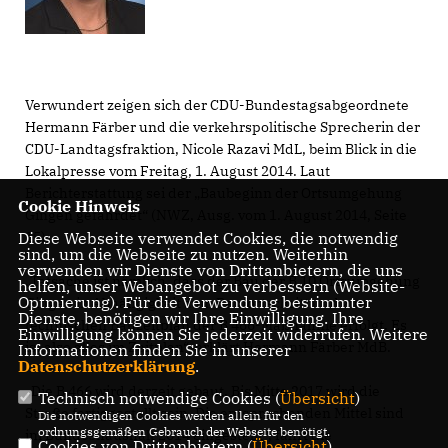
Verwundert zeigen sich der CDU-Bundestagsabgeordnete
Hermann Färber und die verkehrspolitische Sprecherin der
CDU-Landtagsfraktion, Nicole Razavi MdL, beim Blick in die
Lokalpresse vom Freitag, 1. August 2014. Laut
Berichterstattung sei der „Baubeginn der Ortsumgehung
Cookie Hinweis
Gingen gefährdet“ (NWZ, Ausg. vom 1. August 2014, Seite
Diese Webseite verwendet Cookies, die notwendig
15).
sind, um die Webseite zu nutzen. Weiterhin
verwenden wir Dienste von Drittanbietern, die uns
Tatsache ist nämlich, dass der Bau der B 10 Ortsumgehung
helfen, unser Webangebot zu verbessern (Website-
Optmierung). Für die Verwendung bestimmter
Gingen in Abhängigkeit zum Baufortschritt und zum
Dienste, benötigen wir Ihre Einwilligung. Ihre
technischen Bauzeitplan der B 466-Maßnahme erfolgt. Es
Einwilligung können Sie jederzeit widerrufen. Weitere
ist also alles im Zeitplan“, erklärt Hermann Färber MdB.
Informationen finden Sie in unserer
Datenschutzerklärung
.
Die B 466 wird derzeit gebaut. Bis Mitte 2017 wird die
Technisch notwendige Cookies (
Übersicht
)
Straße fertiggestellt sein. Die entsprechenden Mittel sind
Die notwendigen Cookies werden allein für den
ordnungsgemäßen Gebrauch der Webseite benötigt.
im Bundeshaushalt 2014 eingestellt“, fährt die
Cookies von Drittanbietern (
Übersicht
)