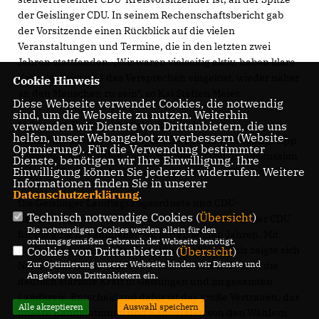
der Geislinger CDU. In seinem Rechenschaftsbericht gab
der Vorsitzende einen Rückblick auf die vielen
Veranstaltungen und Termine, die in den letzten zwei
Jahren stattfanden. „Wir waren vielseitig aktiv, haben klare
Kante gezeigt und das Versprechen eingelöst, wieder näher
Cookie Hinweis
an den Menschen zu sein“, so Kai Steffen Meier.
Diese Webseite verwendet Cookies, die notwendig
sind, um die Webseite zu nutzen. Weiterhin
Neben den Rechenschaftsberichten der
verwenden wir Dienste von Drittanbietern, die uns
helfen, unser Webangebot zu verbessern (Website-
Fraktionsvorsitzenden Holger Scheible und Wolfgang Rapp
Optmierung). Für die Verwendung bestimmter
sowie den Neuwahlen des Vorstandes stand die Diskussion
Dienste, benötigen wir Ihre Einwilligung. Ihre
Einwilligung können Sie jederzeit widerrufen. Weitere
über das Ergebnis der Kommunalwahlen im Mittelpunkt.
Informationen finden Sie in unserer
Datenschutzerklärung
.
Die Geislinger Landtagsabgeordnete und CDU-
Technisch notwendige Cookies (
Übersicht
)
Kreisvorsitzende Nicole Razavi dankte der Geislinger CDU
Die notwendigen Cookies werden allein für den
für die gute Zusammenarbeit in den letzten Jahren. Mit
ordnungsgemäßen Gebrauch der Webseite benötigt.
Blick auf das kreisweite Kommunalwahlergebnis zeigte sich
Cookies von Drittanbietern (
Übersicht
)
Zur Optimierung unserer Webseite binden wir Dienste und
Nicole Razavi sehr zufrieden. „Die CDU ist weiterhin die
Angebote von Drittanbietern ein.
deutlich stärkste Kraft in Geislingen und im gesamten
Landkreis. Entscheidend dafür ist das große Vertrauen, das
Alle akzeptieren
Auswahl speichern
unsere Kandidatinnen und Kandidaten von den Wählern