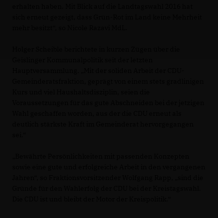
erhalten haben. Mit Blick auf die Landtagswahl 2016 hat
sich erneut gezeigt, dass Grün-Rot im Land keine Mehrheit
mehr besitzt“, so Nicole Razavi MdL.
Holger Scheible berichtete in kurzen Zügen über die
Geislinger Kommunalpolitik seit der letzten
Hauptversammlung. „Mit der soliden Arbeit der CDU-
Gemeinderatsfraktion, geprägt von einem stets gradlinigen
Kurs und viel Haushaltsdisziplin, seien die
Voraussetzungen für das gute Abschneiden bei der jetzigen
Wahl geschaffen worden, aus der die CDU erneut als
deutlich stärkste Kraft im Gemeinderat hervorgegangen
sei.“
Bewährte Persönlichkeiten mit passenden Konzepten
sowie eine gute und erfolgreiche Arbeit in den vergangenen
Jahren“, so Fraktionsvorsitzender Wolfgang Rapp, „sind die
Gründe für den Wahlerfolg der CDU bei der Kreistagswahl.
Die CDU ist und bleibt der Motor der Kreispolitik.“