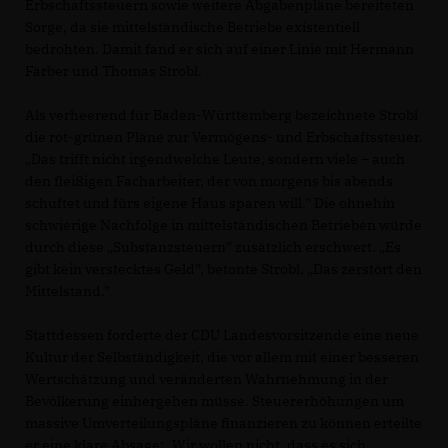
Erbschaftssteuern sowie weitere Abgabenpläne bereiteten
Sorge, da sie mittelständische Betriebe existentiell
bedrohten. Damit fand er sich auf einer Linie mit Hermann
Färber und Thomas Strobl.
Als verheerend für Baden-Württemberg bezeichnete Strobl
die rot-grünen Pläne zur Vermögens- und Erbschaftssteuer.
Das trifft nicht irgendwelche Leute, sondern viele – auch
den fleißigen Facharbeiter, der von morgens bis abends
schuftet und fürs eigene Haus sparen will.” Die ohnehin
schwierige Nachfolge in mittelständischen Betrieben würde
durch diese „Substanzsteuern” zusätzlich erschwert. „Es
gibt kein verstecktes Geld”, betonte Strobl, „Das zerstört den
Mittelstand.”
Stattdessen forderte der CDU Landesvorsitzende eine neue
Kultur der Selbständigkeit, die vor allem mit einer besseren
Wertschätzung und veränderten Wahrnehmung in der
Bevölkerung einhergehen müsse. Steuererhöhungen um
massive Umverteilungspläne finanzieren zu können erteilte
er eine klare Absage: „Wir wollen nicht, dass es sich