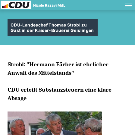
Nicole Razavi MdL
CDU-Landeschef Thomas Strobl zu
Gast in der Kaiser-Brauerei Geislingen
Strobl: "Hermann Färber ist ehrlicher
Anwalt des Mittelstands"
CDU erteilt Substanzsteuern eine klare
Absage