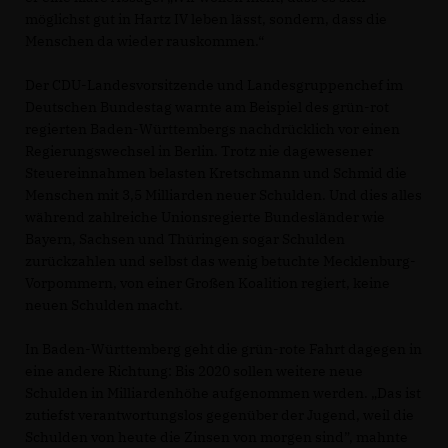
möglichst gut in Hartz IV leben lässt, sondern, dass die
Menschen da wieder rauskommen.“
Der CDU-Landesvorsitzende und Landesgruppenchef im
Deutschen Bundestag warnte am Beispiel des grün-rot
regierten Baden-Württembergs nachdrücklich vor einen
Regierungswechsel in Berlin. Trotz nie dagewesener
Steuereinnahmen belasten Kretschmann und Schmid die
Menschen mit 3,5 Milliarden neuer Schulden. Und dies alles
während zahlreiche Unionsregierte Bundesländer wie
Bayern, Sachsen und Thüringen sogar Schulden
zurückzahlen und selbst das wenig betuchte Mecklenburg-
Vorpommern, von einer Großen Koalition regiert, keine
neuen Schulden macht.
In Baden-Württemberg geht die grün-rote Fahrt dagegen in
eine andere Richtung: Bis 2020 sollen weitere neue
Schulden in Milliardenhöhe aufgenommen werden. „Das ist
zutiefst verantwortungslos gegenüber der Jugend, weil die
Schulden von heute die Zinsen von morgen sind”, mahnte