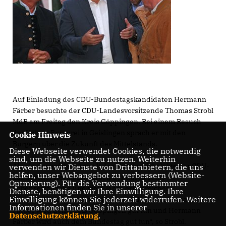
Auf Einladung des CDU-Bundestagskandidaten Hermann
Färber besuchte der CDU-Landesvorsitzende Thomas Strobl
MdB am Freitag den Kreis Göppingen. Bei einem Besuch
der Kaiser-Brauerei in Geislingen sprach er mit den
Cookie Hinweis
Bürgern über die Zukunft des Mittelstands.
Diese Webseite verwendet Cookies, die notwendig
sind, um die Webseite zu nutzen. Weiterhin
Als glaubwürdigen Anwalt der Mittelschicht lobte der CDU-
verwenden wir Dienste von Drittanbietern, die uns
helfen, unser Webangebot zu verbessern (Website-
Landeschef Hermann Färber, der durch seine
Optmierung). Für die Verwendung bestimmter
Lebenserfahrung und viele Jahre erfolgreicher
Dienste, benötigen wir Ihre Einwilligung. Ihre
Einwilligung können Sie jederzeit widerrufen. Weitere
Selbständigkeit wisse, wo der Schuh drückt. „Hermann
Informationen finden Sie in unserer
Färber wird dem Kreis Göppingen gut tun und Hermann
Datenschutzerklärung
.
Färber wird auch dem Bundestag gut tun“, so Strobl.