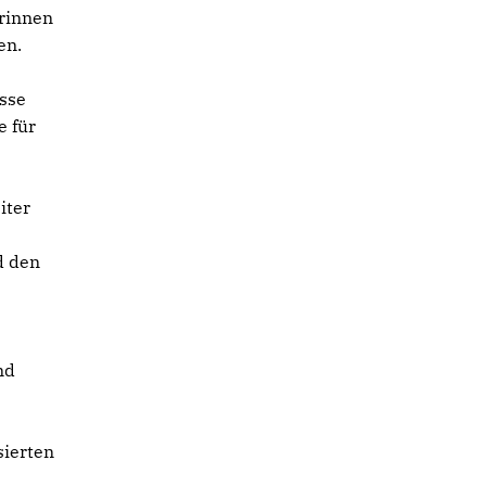
erinnen
en.
asse
e für
iter
d den
nd
sierten