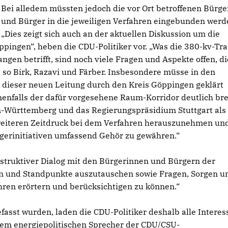
Bei alledem müssten jedoch die vor Ort betroffenen Bürg
und Bürger in die jeweiligen Verfahren eingebunden werd
Dies zeigt sich auch an der aktuellen Diskussion um die
pingen“, heben die CDU-Politiker vor. „Was die 380-kv-Tr
n betrifft, sind noch viele Fragen und Aspekte offen, di
 so Birk, Razavi und Färber. Insbesondere müsse in den
dieser neuen Leitung durch den Kreis Göppingen geklärt
enfalls der dafür vorgesehene Raum-Korridor deutlich bre
n-Württemberg und das Regierungspräsidium Stuttgart als
 weiteren Zeitdruck bei dem Verfahren herauszunehmen un
gerinitiativen umfassend Gehör zu gewähren.“
nstruktiver Dialog mit den Bürgerinnen und Bürgern der
n und Standpunkte auszutauschen sowie Fragen, Sorgen u
en erörtern und berücksichtigen zu können.“
sst wurden, laden die CDU-Politiker deshalb alle Interes
em energiepolitischen Sprecher der CDU/CSU-