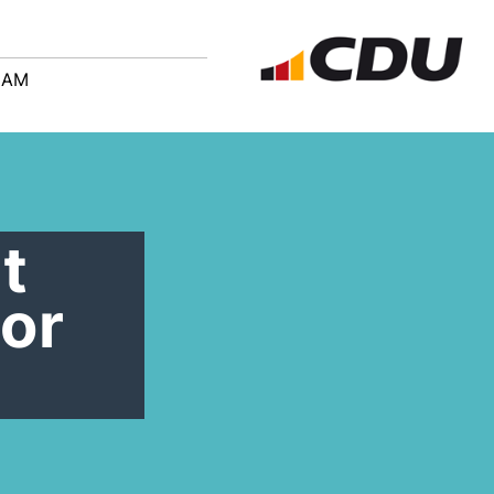
EAM
t
or