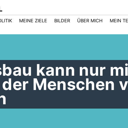
L
LITIK
MEINE ZIELE
BILDER
ÜBER MICH
MEIN T
sbau kann nur mi
 der Menschen v
n