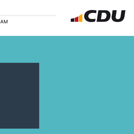
EAM
a
a