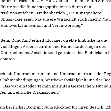
berichtet Nicole Razavi MdL. Gemeinsam mit Edith Strass
führte sie die Bundestagspräsidentin durch den
traditionsreichen Familienbetrieb. „Die Kunstgießerei
Strassacker zeigt, was unsere Wirtschaft stark macht: Mut,
Handwerk, Innovation und Verantwortung.“
Beim Rundgang erhielt Klöckner direkte Einblicke in die
vielfältigen Arbeitsschritte und Herausforderungen des
Unternehmens. Anschließend gab sie selbst Einblicke in i
Debatten.
usch mit Unternehmerinnen und Unternehmern aus der Reg
hen Rahmenbedingungen, Wettbewerbsfähigkeit und der Be
: „Das war ein toller Termin mit guten Gesprächen. Nur so 
ngen und ehrliche Diskussionen.“
in herzlicher Dank gilt Julia Klöckner für ihren Besuch, Ed