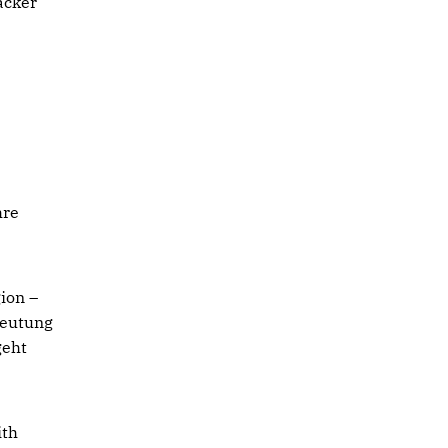
acker
hre
ion –
deutung
geht
ith