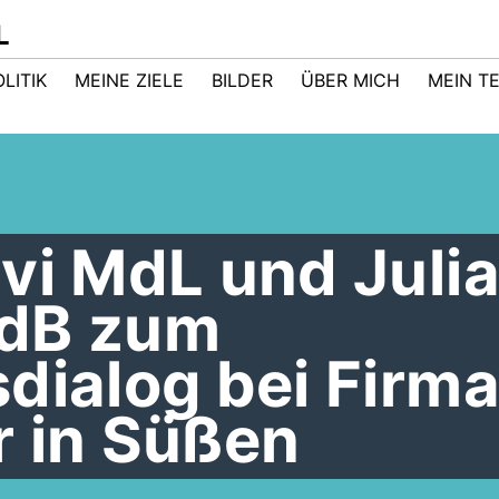
L
LITIK
MEINE ZIELE
BILDER
ÜBER MICH
MEIN T
vi MdL und Juli
MdB zum
dialog bei Firm
r in Süßen