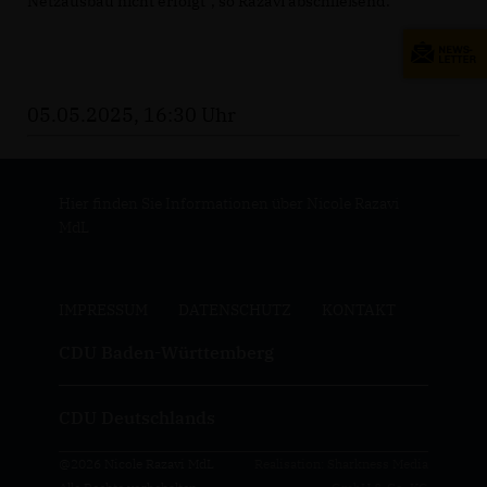
Netzausbau nicht erfolgt“, so Razavi abschließend.
05.05.2025, 16:30 Uhr
Hier finden Sie Informationen über Nicole Razavi
MdL
IMPRESSUM
DATENSCHUTZ
KONTAKT
CDU Baden-Württemberg
CDU Deutschlands
@2026 Nicole Razavi MdL
Realisation: Sharkness Media