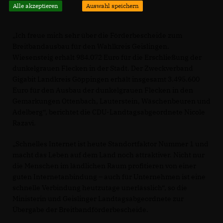
Alle akzeptieren
Auswahl speichern
Ich freue mich sehr über die Förderbescheide zum
Breitbandausbau für den Wahlkreis Geislingen.
Wiesensteig erhält 984.072 Euro für die Erschließung der
dunkelgrauen Flecken in der Stadt. Der Zweckverband
Gigabit Landkreis Göppingen erhält insgesamt 3.495.600
Euro für den Ausbau der dunkelgrauen Flecken in den
Gemarkungen Ottenbach, Lauterstein, Wäschenbeuren und
Adelberg“, berichtet die CDU-Landtagsabgeordnete Nicole
Razavi.
Schnelles Internet ist heute Standortfaktor Nummer 1 und
macht das Leben auf dem Land noch attraktiver. Nicht nur
die Menschen im ländlichen Raum profitieren von einer
guten Internetanbindung – auch für Unternehmen ist eine
schnelle Verbindung heutzutage unerlässlich“, so die
Ministerin und Geislinger Landtagsabgeordnete zur
Übergabe der Breitbandförderbescheide.