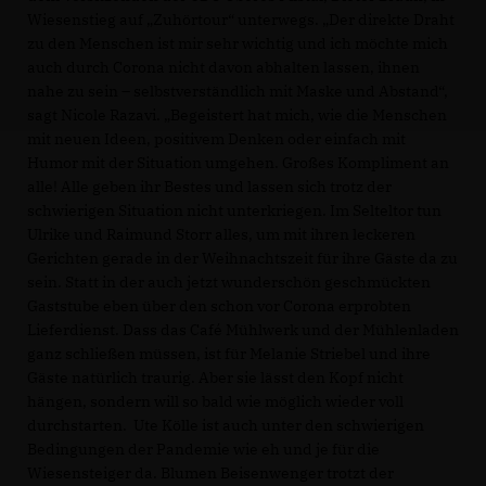
Wiesenstieg auf „Zuhörtour“ unterwegs. „Der direkte Draht
zu den Menschen ist mir sehr wichtig und ich möchte mich
auch durch Corona nicht davon abhalten lassen, ihnen
nahe zu sein – selbstverständlich mit Maske und Abstand“,
sagt Nicole Razavi. „Begeistert hat mich, wie die Menschen
mit neuen Ideen, positivem Denken oder einfach mit
Humor mit der Situation umgehen. Großes Kompliment an
alle! Alle geben ihr Bestes und lassen sich trotz der
schwierigen Situation nicht unterkriegen. Im Selteltor tun
Ulrike und Raimund Storr alles, um mit ihren leckeren
Gerichten gerade in der Weihnachtszeit für ihre Gäste da zu
sein. Statt in der auch jetzt wunderschön geschmückten
Gaststube eben über den schon vor Corona erprobten
Lieferdienst. Dass das Café Mühlwerk und der Mühlenladen
ganz schließen müssen, ist für Melanie Striebel und ihre
Gäste natürlich traurig. Aber sie lässt den Kopf nicht
hängen, sondern will so bald wie möglich wieder voll
durchstarten. Ute Kölle ist auch unter den schwierigen
Bedingungen der Pandemie wie eh und je für die
Wiesensteiger da. Blumen Beisenwenger trotzt der