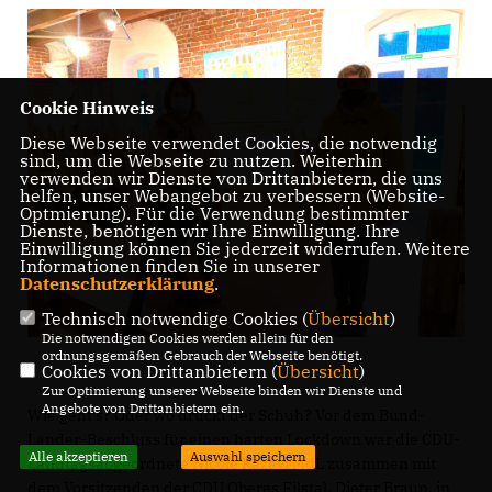
Cookie Hinweis
Diese Webseite verwendet Cookies, die notwendig
sind, um die Webseite zu nutzen. Weiterhin
verwenden wir Dienste von Drittanbietern, die uns
helfen, unser Webangebot zu verbessern (Website-
Optmierung). Für die Verwendung bestimmter
Dienste, benötigen wir Ihre Einwilligung. Ihre
Einwilligung können Sie jederzeit widerrufen. Weitere
Informationen finden Sie in unserer
Datenschutzerklärung
.
Technisch notwendige Cookies (
Übersicht
)
Die notwendigen Cookies werden allein für den
ordnungsgemäßen Gebrauch der Webseite benötigt.
Cookies von Drittanbietern (
Übersicht
)
Zur Optimierung unserer Webseite binden wir Dienste und
Angebote von Drittanbietern ein.
Wie geht’s? Oder wo drückt der Schuh? Vor dem Bund-
Länder-Beschluss für einen harten Lockdown war die CDU-
Alle akzeptieren
Auswahl speichern
Landtagsabgeordnete Nicole Razavi MdL zusammen mit
dem Vorsitzenden der CDU Oberes Filstal, Dieter Braun, in