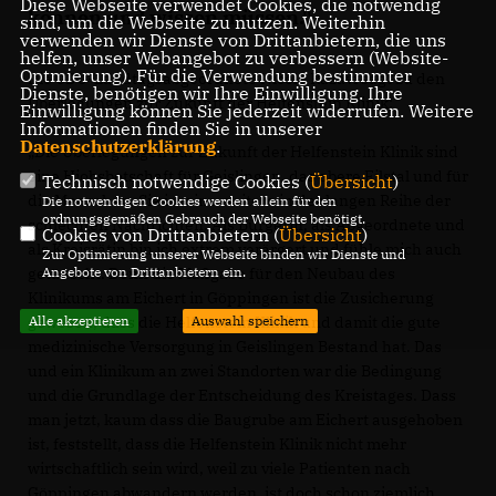
Diese Webseite verwendet Cookies, die notwendig
können und wissen müssen."
sind, um die Webseite zu nutzen. Weiterhin
verwenden wir Dienste von Drittanbietern, die uns
helfen, unser Webangebot zu verbessern (Website-
Optmierung). Für die Verwendung bestimmter
Die CDU-Landtagsabgeordnete Nicole Razavi sagt zu den
Dienste, benötigen wir Ihre Einwilligung. Ihre
Überlegungen zur Zukunft der Helfenstein Klinik:
Einwilligung können Sie jederzeit widerrufen. Weitere
Informationen finden Sie in unserer
Datenschutzerklärung
.
Die Überlegungen zur Zukunft der Helfenstein Klinik sind
eine Hiobsbotschaft für Geislingen, das obere Filstal und für
Technisch notwendige Cookies (
Übersicht
)
die Menschen. Sie ist eine weitere in der langen Reihe der
Die notwendigen Cookies werden allein für den
ordnungsgemäßen Gebrauch der Webseite benötigt.
schlechten Nachrichten. Als Bürgerin, als Abgeordnete und
Cookies von Drittanbietern (
Übersicht
)
als Kreisrätin bin ich extrem verärgert und fühle mich auch
Zur Optimierung unserer Webseite binden wir Dienste und
Angebote von Drittanbietern ein.
getäuscht. Denn die Maßgabe für den Neubau des
Klinikums am Eichert in Göppingen ist die Zusicherung
Alle akzeptieren
Auswahl speichern
gewesen, dass die Helfenstein Klinik und damit die gute
medizinische Versorgung in Geislingen Bestand hat. Das
und ein Klinikum an zwei Standorten war die Bedingung
und die Grundlage der Entscheidung des Kreistages. Dass
man jetzt, kaum dass die Baugrube am Eichert ausgehoben
ist, feststellt, dass die Helfenstein Klinik nicht mehr
wirtschaftlich sein wird, weil zu viele Patienten nach
Göppingen abwandern werden, ist doch schon ziemlich