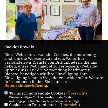
Cookie Hinweis
Diese Webseite verwendet Cookies, die notwendig
sind, um die Webseite zu nutzen. Weiterhin
Nicole Razavi: „Wie gehts den Betrieben und dem
verwenden wir Dienste von Drittanbietern, die uns
helfen, unser Webangebot zu verbessern (Website-
Einzelhandel in der Corona-Zeit? Das ist die wichtigste
Optmierung). Für die Verwendung bestimmter
Frage, damit die Politik auch wirksam helfen kann. Deshalb
Dienste, benötigen wir Ihre Einwilligung. Ihre
Einwilligung können Sie jederzeit widerrufen. Weitere
sind mir diese Gespräche sehr wichtig.“
Informationen finden Sie in unserer
Datenschutzerklärung
.
Die Abgeordnete erfuhr, dass die Stimmung vor Ort nicht
Technisch notwendige Cookies (
Übersicht
)
schlecht ist. Überall ist aber auch die Unsicherheit zu
Die notwendigen Cookies werden allein für den
spüren, wie es weitergeht. Der starke Wille, zu Überleben,
ordnungsgemäßen Gebrauch der Webseite benötigt.
gepaart mit dem Prinzip Hoffnung sind es, was die
Cookies von Drittanbietern (
Übersicht
)