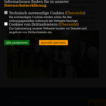
Informationen finden Sie in unserer
Vorhangs und die Wiedervereinigung Deutschlands sind
Datenschutzerklärung
.
wichtige Wegmarken seines Wirkens. Unter seiner
Führung fand die NATO die geeignete Strategie für eine
Technisch notwendige Cookies (
Übersicht
)
Die notwendigen Cookies werden allein für den
neue Ordnung Europas nach dem Zusammenbruch des
ordnungsgemäßen Gebrauch der Webseite benötigt.
Ostblocks. Bis heute erinnern sich viele Menschen gerne
Cookies von Drittanbietern (
Übersicht
)
an ihn, voller Respekt und Anerkennung.
Zur Optimierung unserer Webseite binden wir Dienste und
Angebote von Drittanbietern ein.
Alle akzeptieren
Auswahl speichern
Hier finden Sie Informationen über Nicole Razavi
MdL