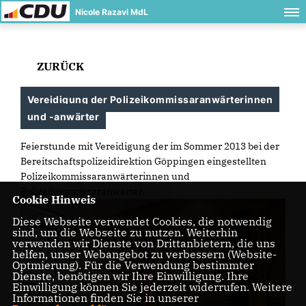
Nicole Razavi MdL
ZURÜCK
Vereidigung der Polizeikommissaranwärterinnen
und -anwärter
Feierstunde mit Vereidigung der im Sommer 2013 bei der
Bereitschaftspolizeidirektion Göppingen eingestellten
Polizeikommissaranwärterinnen und
Polizeikommissaranwärter.
Cookie Hinweis
Diese Webseite verwendet Cookies, die notwendig
sind, um die Webseite zu nutzen. Weiterhin
verwenden wir Dienste von Drittanbietern, die uns
helfen, unser Webangebot zu verbessern (Website-
Optmierung). Für die Verwendung bestimmter
Dienste, benötigen wir Ihre Einwilligung. Ihre
Einwilligung können Sie jederzeit widerrufen. Weitere
Informationen finden Sie in unserer