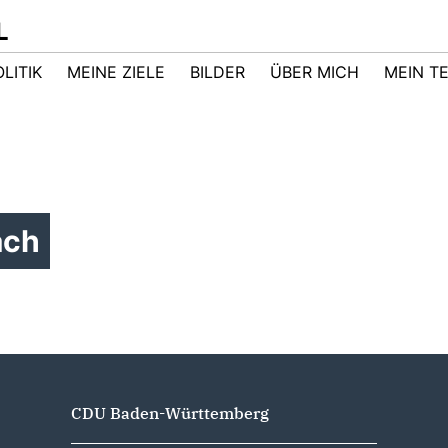
L
LITIK
MEINE ZIELE
BILDER
ÜBER MICH
MEIN T
ach
CDU Baden-Württemberg