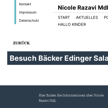
Kontakt
Nicole Razavi Md
Impressum
START
AKTUELLES
PO
Datenschutz
HALLO KINDER
ZURÜCK
Besuch Bäcker Edinger Sal
Hier finden Sie Informationen über Nicole
Razavi MdL