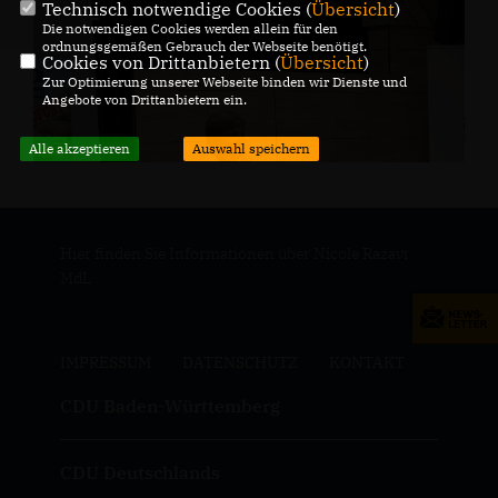
Technisch notwendige Cookies (
Übersicht
)
Die notwendigen Cookies werden allein für den
ordnungsgemäßen Gebrauch der Webseite benötigt.
Cookies von Drittanbietern (
Übersicht
)
Zur Optimierung unserer Webseite binden wir Dienste und
Angebote von Drittanbietern ein.
Alle akzeptieren
Auswahl speichern
Hier finden Sie Informationen über Nicole Razavi
MdL
IMPRESSUM
DATENSCHUTZ
KONTAKT
CDU Baden-Württemberg
CDU Deutschlands