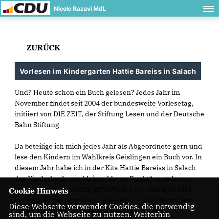
Nicole Razavi MdL
ZURÜCK
Vorlesen im Kindergarten Hattie Bareiss in Salach
Und? Heute schon ein Buch gelesen? Jedes Jahr im
November findet seit 2004 der bundesweite Vorlesetag,
initiiert von DIE ZEIT, der Stiftung Lesen und der Deutsche
Bahn Stiftung
Da beteilige ich mich jedes Jahr als Abgeordnete gern und
lese den Kindern im Wahlkreis Geislingen ein Buch vor. In
diesem Jahr habe ich in der Kita Hattie Bareiss in Salach
das Kinderbuch „ein kleiner blauer Punkt“ vorgelesen.
Warum lesen so wichtig ist? 39% der 1-8-Jährigen wird
Cookie Hinweis
selten oder nie vorgelesen. Das muss sich ändern! Denn
Diese Webseite verwendet Cookies, die notwendig
Lesen macht kreativ, Lesen bildet, Lesen macht
sind, um die Webseite zu nutzen. Weiterhin