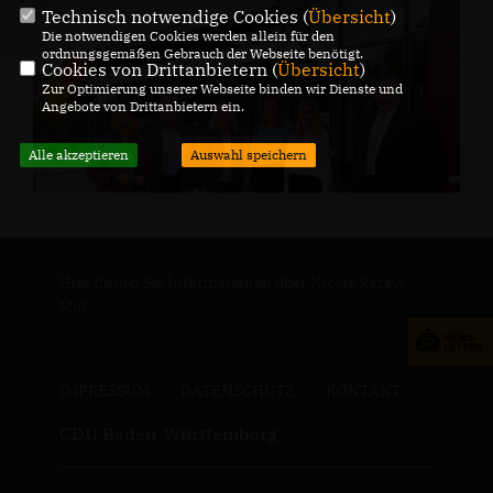
Technisch notwendige Cookies (
Übersicht
)
Die notwendigen Cookies werden allein für den
ordnungsgemäßen Gebrauch der Webseite benötigt.
Cookies von Drittanbietern (
Übersicht
)
Zur Optimierung unserer Webseite binden wir Dienste und
Angebote von Drittanbietern ein.
Alle akzeptieren
Auswahl speichern
Hier finden Sie Informationen über Nicole Razavi
MdL
IMPRESSUM
DATENSCHUTZ
KONTAKT
CDU Baden-Württemberg