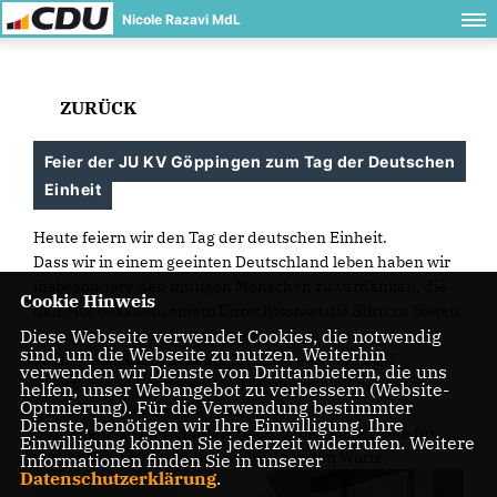
Nicole Razavi MdL
ZURÜCK
Feier der JU KV Göppingen zum Tag der Deutschen
Einheit
Heute feiern wir den Tag der deutschen Einheit.
Dass wir in einem geeinten Deutschland leben haben wir
insbesondere den mutigen Menschen zu verdanken, die
Cookie Hinweis
den Mut besaßen, einem Unrechtsstaat die Stirn zu bieten.
Dafür können wir dankbar sein.
Diese Webseite verwendet Cookies, die notwendig
sind, um die Webseite zu nutzen. Weiterhin
Meine liebe Kollegin Beate Meißner aus dem CDU
verwenden wir Dienste von Drittanbietern, die uns
Kreisverband Sonneberg in Thüringen hielt heute die
helfen, unser Webangebot zu verbessern (Website-
Optmierung). Für die Verwendung bestimmter
Festrede bei der jährlich von der JU Kreisverband
Dienste, benötigen wir Ihre Einwilligung. Ihre
Göppingen ausgerichteten Feier. Danke liebe Beate für
Einwilligung können Sie jederzeit widerrufen. Weitere
deinen Besuch und deine inspirierenden Worte.
Informationen finden Sie in unserer
Datenschutzerklärung
.