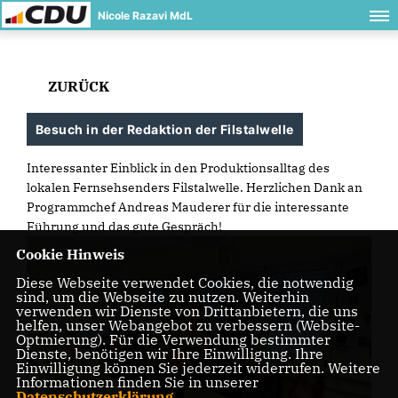
Nicole Razavi MdL
ZURÜCK
Besuch in der Redaktion der Filstalwelle
Interessanter Einblick in den Produktionsalltag des
lokalen Fernsehsenders Filstalwelle. Herzlichen Dank an
Programmchef Andreas Mauderer für die interessante
Führung und das gute Gespräch!
Cookie Hinweis
Diese Webseite verwendet Cookies, die notwendig
sind, um die Webseite zu nutzen. Weiterhin
verwenden wir Dienste von Drittanbietern, die uns
helfen, unser Webangebot zu verbessern (Website-
Optmierung). Für die Verwendung bestimmter
Dienste, benötigen wir Ihre Einwilligung. Ihre
Einwilligung können Sie jederzeit widerrufen. Weitere
Informationen finden Sie in unserer
Datenschutzerklärung
.