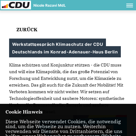
Nicole Razavi MdL
ZURÜCK
Werkstattgespräch Klimaschutz der CDU
Deutschlands im Konrad-Adenauer-Haus Berlin
Klima schützen und Konjunktur stützen - die CDU muss
und will eine Klimapolitik, die das große Potenzial von
Forschung und Entwicklung nutzt, um die Klimaziele zu
erreichen. Das gilt auch für die Zukunft der Mobilität! Mit
Verboten kommen wir nicht weiter. Wir setzen auf
Technologieoffenheit und saubere Motoren: synthetische
Kraftstoffe, Brennstoffzelle, Batterie und saubere
Cookie Hinweis
Verbrenner und Diesel.
Diese Webseite verwendet Cookies, die notwendig
sind, um die Webseite zu nutzen. Weiterhin
verwenden wir Dienste von Drittanbietern, die uns