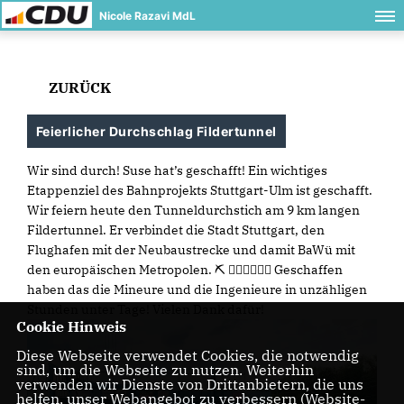
Nicole Razavi MdL
ZURÜCK
Feierlicher Durchschlag Fildertunnel
Wir sind durch! Suse hat’s geschafft! Ein wichtiges
Etappenziel des Bahnprojekts Stuttgart-Ulm ist geschafft.
Wir feiern heute den Tunneldurchstich am 9 km langen
Fildertunnel. Er verbindet die Stadt Stuttgart, den
Flughafen mit der Neubaustrecke und damit BaWü mit
den europäischen Metropolen. ⛏ 👷‍♂️👷‍♂️👷‍♂️ Geschaffen
haben das die Mineure und die Ingenieure in unzähligen
Stunden unter Tage! Vielen Dank dafür!
Cookie Hinweis
Diese Webseite verwendet Cookies, die notwendig
sind, um die Webseite zu nutzen. Weiterhin
verwenden wir Dienste von Drittanbietern, die uns
helfen, unser Webangebot zu verbessern (Website-