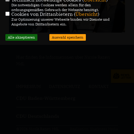
Die notwendigen Cookies werden allein für den
ordnungsgemäßen Gebrauch der Webseite benötigt.
Cookies von Drittanbietern (
Übersicht
)
Zur Optimierung unserer Webseite binden wir Dienste und
Angebote von Drittanbietern ein.
Alle akzeptieren
Auswahl speichern
Hier finden Sie Informationen über Nicole Razavi
MdL
IMPRESSUM
DATENSCHUTZ
KONTAKT
CDU Baden-Württemberg
CDU Deutschlands
@2026 Nicole Razavi MdL
Realisation: Sharkness Media