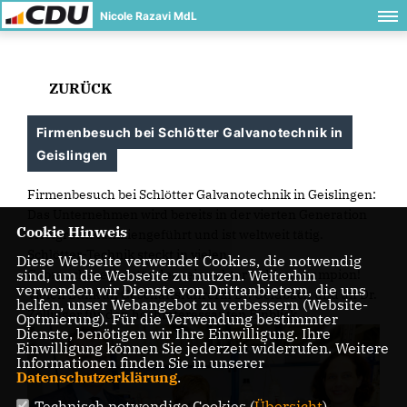
Nicole Razavi MdL
ZURÜCK
Firmenbesuch bei Schlötter Galvanotechnik in
Geislingen
Firmenbesuch bei Schlötter Galvanotechnik in Geislingen:
Das Unternehmen wird bereits in der vierten Generation
Cookie Hinweis
erfolgreich familiengeführt und ist weltweit tätig.
Schlötter-Technik steckt in vielen
Diese Webseite verwendet Cookies, die notwendig
sind, um die Webseite zu nutzen. Weiterhin
Gebrauchsgegenständen, ein echter hidden champion!
verwenden wir Dienste von Drittanbietern, die uns
Vielen Dank an Geschäftsführerin Dr. Geldbach und an Dr.
helfen, unser Webangebot zu verbessern (Website-
Zöllinger für den hochinteressanten Einblick.
Optmierung). Für die Verwendung bestimmter
Dienste, benötigen wir Ihre Einwilligung. Ihre
Einwilligung können Sie jederzeit widerrufen. Weitere
Informationen finden Sie in unserer
Datenschutzerklärung
.
Technisch notwendige Cookies (
Übersicht
)